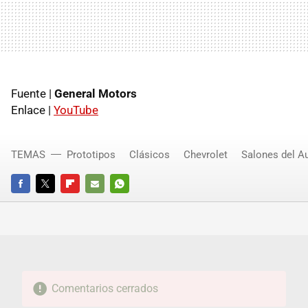
Fuente |
General Motors
Enlace |
YouTube
TEMAS
Prototipos
Clásicos
Chevrolet
Salones del A
FACEBOOK
TWITTER
FLIPBOARD
E-
WHATSAPP
MAIL
Comentarios cerrados