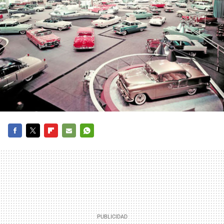
FACEBOOK
TWITTER
FLIPBOARD
E-
WHATSAPP
MAIL