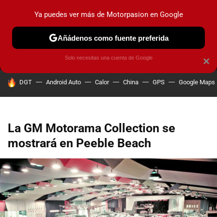
Ya puedes ver más de Motorpasion en Google
MENÚ
NUEVO
Añádenos como fuente preferida
PRUEBAS
COCHES ELÉCTRICOS
OBSERVATORIO
F1
Solo necesitas una cuenta de Google
×
HOY SE HABLA DE
DGT
Android Auto
Calor
China
GPS
Google Maps
La GM Motorama Collection se
mostrará en Peeble Beach