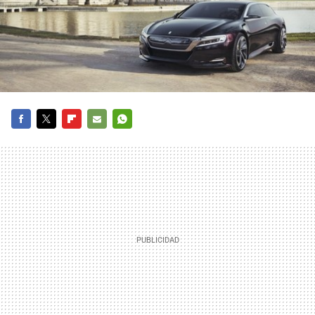
FACEBOOK
TWITTER
FLIPBOARD
E-
WHATSAPP
MAIL