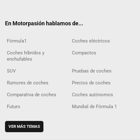
ter
ebo
ube
agra
gra
boar
ok
ok
m
m
d
En Motorpasión hablamos de...
Fórmula1
Coches eléctricos
Coches híbridos y
Compactos
enchufables
SUV
Pruebas de coches
Rumores de coches
Precios de coches
Comparativa de coches
Coches autónomos
Futuro
Mundial de Fórmula 1
VER MÁS TEMAS