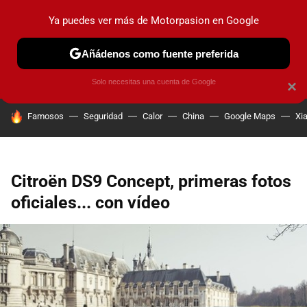
Ya puedes ver más de Motorpasion en Google
PRUEBAS
COCHES ELÉCTRICOS
OBSERVATORIO
F1
Añádenos como fuente preferida
Solo necesitas una cuenta de Google
×
HOY SE HABLA DE
Famosos
Seguridad
Calor
China
Google Maps
Xi
Citroën DS9 Concept, primeras fotos
oficiales... con vídeo