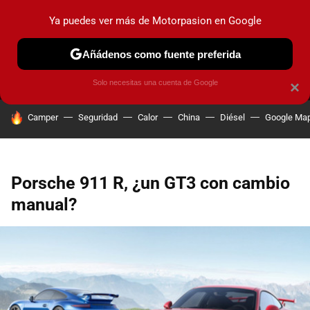
Ya puedes ver más de Motorpasion en Google
MENÚ
NUEVO
Añádenos como fuente preferida
PRUEBAS
COCHES ELÉCTRICOS
OBSERVATORIO
F1
Solo necesitas una cuenta de Google
×
HOY SE HABLA DE
Camper
Seguridad
Calor
China
Diésel
Google Ma
Porsche 911 R, ¿un GT3 con cambio
manual?