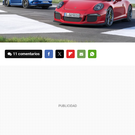
11 comentarios
FACEBOOK
TWITTER
FLIPBOARD
E-
WHATSAPP
MAIL