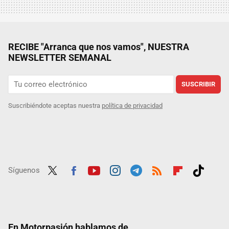
RECIBE "Arranca que nos vamos", NUESTRA
NEWSLETTER SEMANAL
SUSCRIBIR
Suscribiéndote aceptas nuestra
política de privacidad
Síguenos
Twit
Fac
Yout
Inst
Tele
RSS
Flip
Tikt
ter
ebo
ube
agra
gra
boar
ok
ok
m
m
d
En Motorpasión hablamos de...