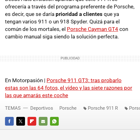
ofrecería a través del programa preferente de Porsche,
es decir, que se daría
prioridad a clientes
que ya
tengan varios 911 o un 918 Spyder. Quizá para el
común de los mortales, el
Porsche Cayman GT4
con
cambio manual siga siendo la solución perfecta.
En Motorpasión |
Porsche 911 GT3: tras probarlo
estas son las 64 fotos, el vídeo y las siete razones por
las que amarás este coche
TEMAS
Deportivos
Porsche
Porsche 911 R
Pors
FACEBOOK
TWITTER
FLIPBOARD
E-
WHATSAPP
MAIL