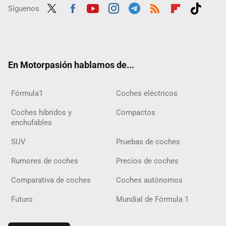
Síguenos
Twit
Fac
Yout
Inst
Tele
RSS
Flip
Tikt
ter
ebo
ube
agra
gra
boar
ok
ok
m
m
d
En Motorpasión hablamos de...
Fórmula1
Coches eléctricos
Coches híbridos y
Compactos
enchufables
SUV
Pruebas de coches
Rumores de coches
Precios de coches
Comparativa de coches
Coches autónomos
Futuro
Mundial de Fórmula 1