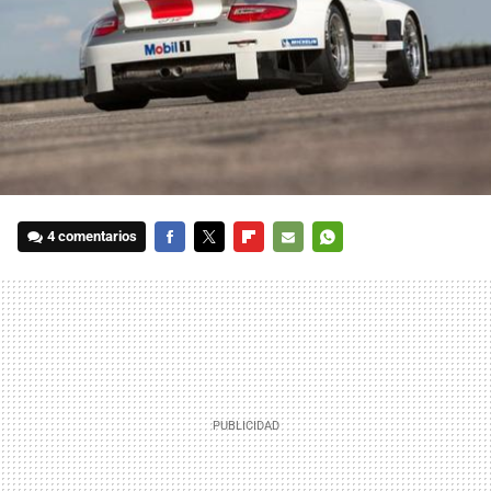
4 comentarios
FACEBOOK
TWITTER
FLIPBOARD
E-
WHATSAPP
MAIL