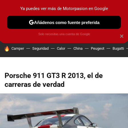
Ya puedes ver más de Motorpasion en Google
PRUEBAS
COCHES ELÉCTRICOS
OBSERVATORIO
F1
Añádenos como fuente preferida
Solo necesitas una cuenta de Google
×
HOY SE HABLA DE
Camper
Seguridad
Calor
China
Peugeot
Bugatti
Porsche 911 GT3 R 2013, el de
carreras de verdad