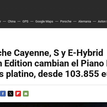
r
China
GPS
Google Maps
Porsche
Alemania
Aston 
he Cayenne, S y E-Hybrid
 Edition cambian el Piano
s platino, desde 103.855 
FACEBOOK
TWITTER
FLIPBOARD
E-
MAIL