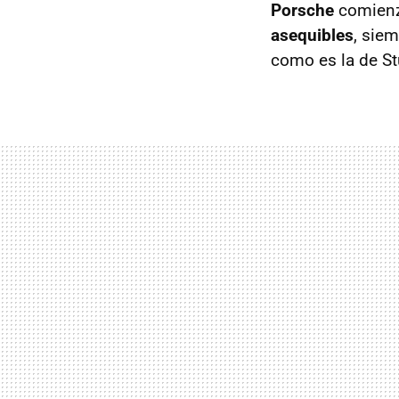
Porsche
comienz
asequibles
, sie
como es la de Stu