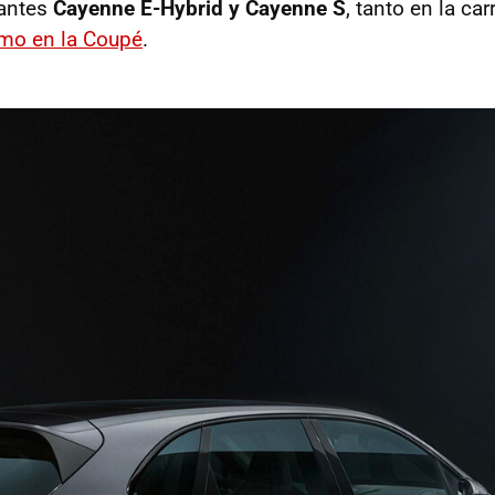
antes
Cayenne E-Hybrid y Cayenne S
, tanto en la car
mo en la Coupé
.