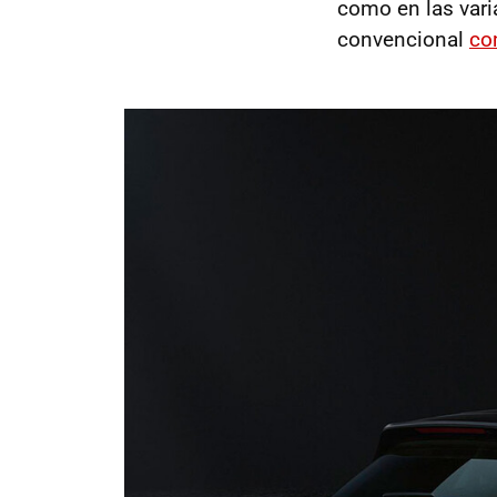
como en las vari
convencional
co