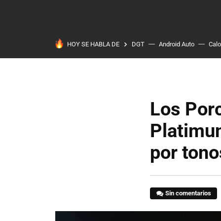
HOY SE HABLA DE
DGT
Android Auto
Calo
Los Porc
Platimun
por tono
Sin comentarios