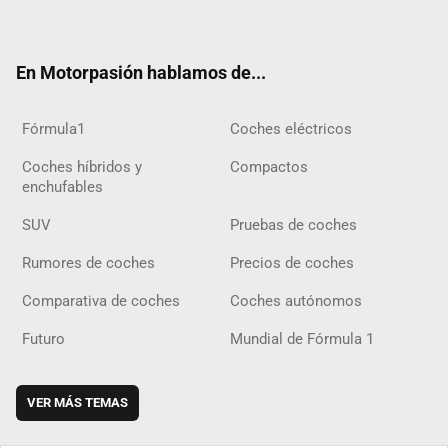
ter
ebo
ube
agra
gra
boar
ok
ok
m
m
d
En Motorpasión hablamos de...
Fórmula1
Coches eléctricos
Coches híbridos y
Compactos
enchufables
SUV
Pruebas de coches
Rumores de coches
Precios de coches
Comparativa de coches
Coches autónomos
Futuro
Mundial de Fórmula 1
VER MÁS TEMAS