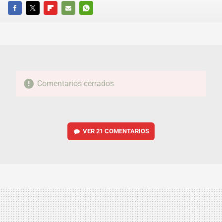
FACEBOOK
TWITTER
FLIPBOARD
E-
WHATSAPP
MAIL
Comentarios cerrados
VER
21 COMENTARIOS