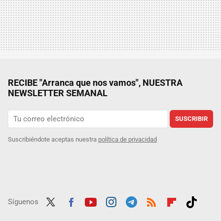
RECIBE "Arranca que nos vamos", NUESTRA
NEWSLETTER SEMANAL
SUSCRIBIR
Suscribiéndote aceptas nuestra
política de privacidad
Síguenos
Twit
Fac
Yout
Inst
Tele
RSS
Flip
Tikt