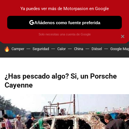
Ya puedes ver más de Motorpasion en Google
PRUEBAS
COCHES ELÉCTRICOS
OBSERVATORIO
F1
Añádenos como fuente preferida
Solo necesitas una cuenta de Google
×
HOY SE HABLA DE
Camper
Seguridad
Calor
China
Diésel
Google Ma
¿Has pescado algo? Si, un Porsche
Cayenne