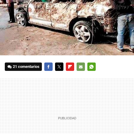
21 comentarios
FACEBOOK
TWITTER
FLIPBOARD
E-
WHATSAPP
MAIL