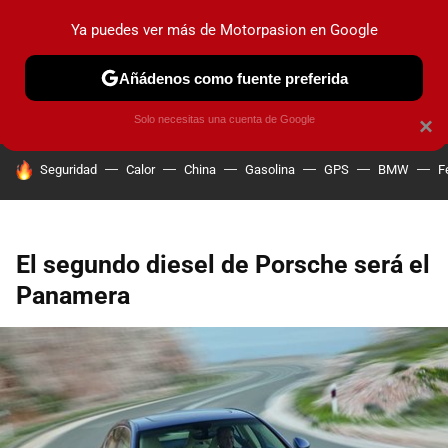
Ya puedes ver más de Motorpasion en Google
PRUEBAS
COCHES ELÉCTRICOS
OBSERVATORIO
F1
Añádenos como fuente preferida
Solo necesitas una cuenta de Google
×
HOY SE HABLA DE
Seguridad
Calor
China
Gasolina
GPS
BMW
F
El segundo diesel de Porsche será el
Panamera