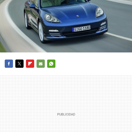
FACEBOOK
TWITTER
FLIPBOARD
E-
WHATSAPP
MAIL