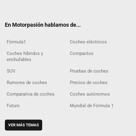
ter
ebo
ube
agra
gra
boar
ok
ok
m
m
d
En Motorpasión hablamos de...
Fórmula1
Coches eléctricos
Coches híbridos y
Compactos
enchufables
SUV
Pruebas de coches
Rumores de coches
Precios de coches
Comparativa de coches
Coches autónomos
Futuro
Mundial de Fórmula 1
VER MÁS TEMAS