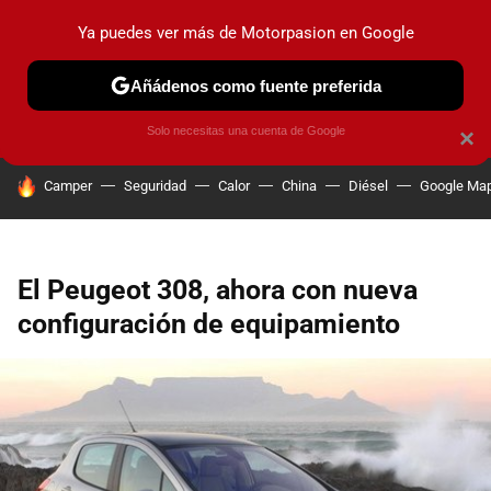
Ya puedes ver más de Motorpasion en Google
PRUEBAS
COCHES ELÉCTRICOS
OBSERVATORIO
F1
Añádenos como fuente preferida
Solo necesitas una cuenta de Google
×
HOY SE HABLA DE
Camper
Seguridad
Calor
China
Diésel
Google Ma
El Peugeot 308, ahora con nueva
configuración de equipamiento