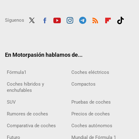
Síguenos
Twit
Fac
Yout
Inst
Tele
RSS
Flip
Tikt
ter
ebo
ube
agra
gra
boar
ok
ok
m
m
d
En Motorpasión hablamos de...
Fórmula1
Coches eléctricos
Coches híbridos y
Compactos
enchufables
SUV
Pruebas de coches
Rumores de coches
Precios de coches
Comparativa de coches
Coches autónomos
Futuro
Mundial de Fórmula 1