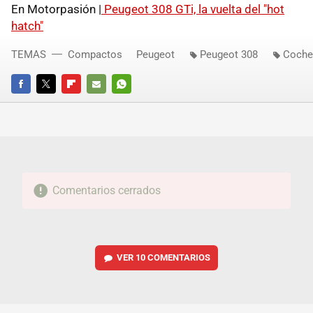
En Motorpasión |
Peugeot 308 GTi, la vuelta del "hot
hatch"
TEMAS
Compactos
Peugeot
Peugeot 308
Coche
FACEBOOK
TWITTER
FLIPBOARD
E-
WHATSAPP
MAIL
Comentarios cerrados
VER
10 COMENTARIOS