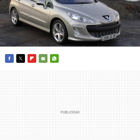
FACEBOOK
TWITTER
FLIPBOARD
E-
WHATSAPP
MAIL