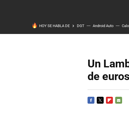
HOY SE HABLA DE
DGT
Android Auto
Calo
Un Lamb
de euro
FACEBOOK
TWITTER
FLIPBOARD
E-
MAIL