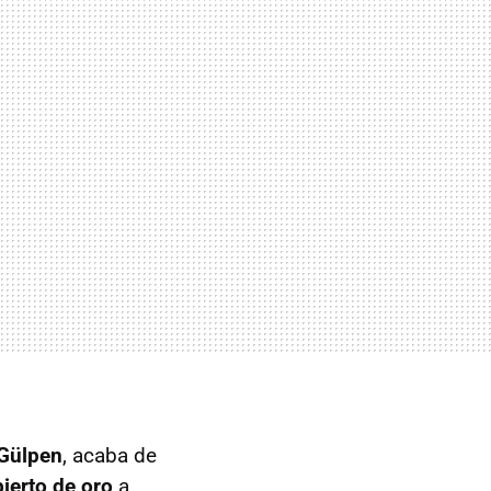
 Gülpen
, acaba de
ierto de oro
a