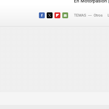
En Motorpasión 
TEMAS
Otros
FACEBOOK
TWITTER
FLIPBOARD
E-
MAIL