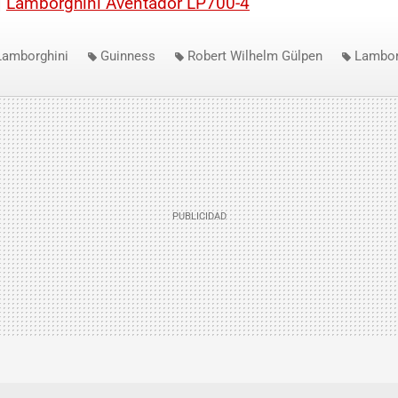
|
Lamborghini Aventador LP700-4
Lamborghini
Guinness
Robert Wilhelm Gülpen
Lambor