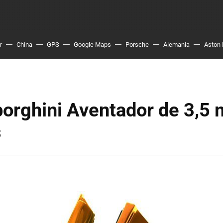
r
China
GPS
Google Maps
Porsche
Alemania
Aston 
orghini Aventador de 3,5 
s