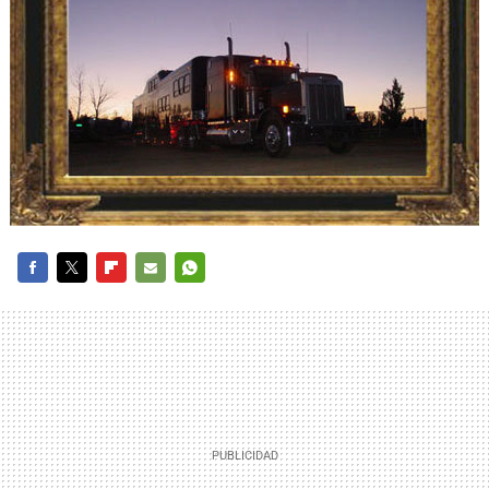
FACEBOOK
TWITTER
FLIPBOARD
E-
WHATSAPP
MAIL