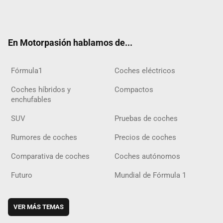
Twit
Fac
Yout
Inst
Tele
RSS
Flip
Tikt
ter
ebo
ube
agra
gra
boar
ok
ok
m
m
d
En Motorpasión hablamos de...
Fórmula1
Coches eléctricos
Coches híbridos y
Compactos
enchufables
SUV
Pruebas de coches
Rumores de coches
Precios de coches
Comparativa de coches
Coches autónomos
Futuro
Mundial de Fórmula 1
VER MÁS TEMAS