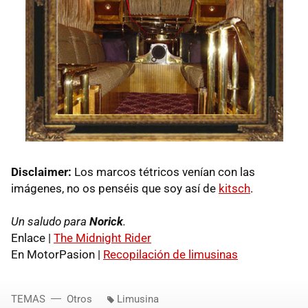
Disclaimer:
Los marcos tétricos venían con las
imágenes, no os penséis que soy así de
kitsch
.
Un saludo para
Norick
.
Enlace |
The Midnight Rider
En MotorPasion |
Recopilación de limusinas
TEMAS
Otros
Limusina