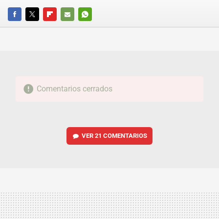
FACEBOOK
TWITTER
FLIPBOARD
E-
WHATSAPP
MAIL
Comentarios cerrados
VER
21 COMENTARIOS