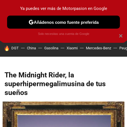
Ya puedes ver más de Motorpasion en Google
PRUEBAS
COCHES ELÉCTRICOS
OBSERVATORIO
F1
Añádenos como fuente preferida
Solo necesitas una cuenta de Google
×
HOY SE HABLA DE
DGT
China
Gasolina
Xiaomi
Mercedes-Benz
Peug
The Midnight Rider, la
superhipermegalimusina de tus
sueños