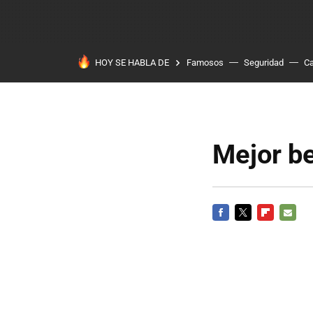
HOY SE HABLA DE
Famosos
Seguridad
Ca
Mejor be
FACEBOOK
TWITTER
FLIPBOARD
E-
MAIL