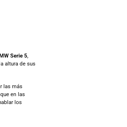
MW Serie 5
,
a altura de sus
r las más
 que en las
ablar los