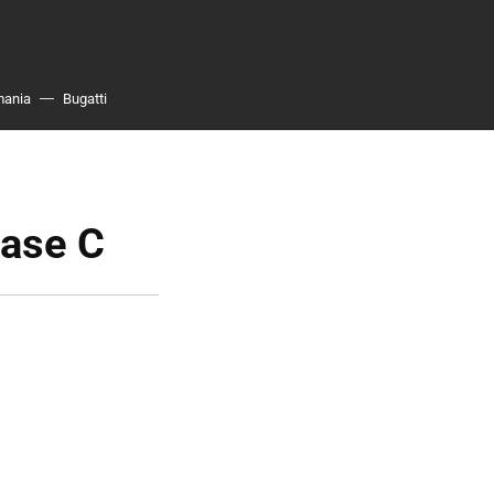
mania
Bugatti
lase C