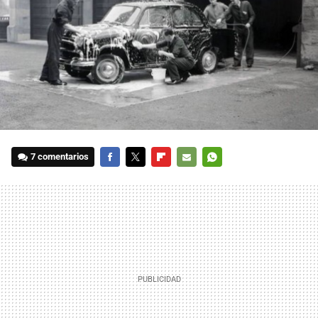
7 comentarios
FACEBOOK
TWITTER
FLIPBOARD
E-
WHATSAPP
MAIL