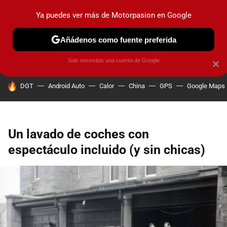
Ya puedes ver más de Motorpasion en Google
PRUEBAS
COCHES ELÉCTRICOS
OBSERVATORIO
F1
Añádenos como fuente preferida
Solo necesitas una cuenta de Google
×
HOY SE HABLA DE
DGT
Android Auto
Calor
China
GPS
Google Maps
Un lavado de coches con
espectáculo incluido (y sin chicas)