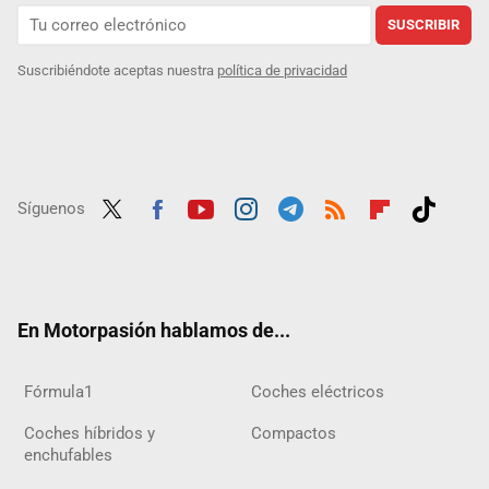
SUSCRIBIR
Suscribiéndote aceptas nuestra
política de privacidad
Síguenos
Twit
Fac
Yout
Inst
Tele
RSS
Flip
Tikt
ter
ebo
ube
agra
gra
boar
ok
ok
m
m
d
En Motorpasión hablamos de...
Fórmula1
Coches eléctricos
Coches híbridos y
Compactos
enchufables