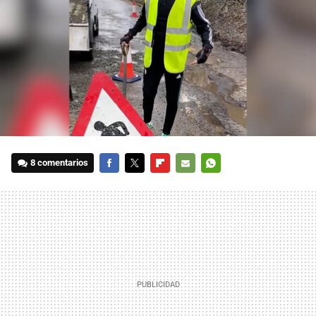
8 comentarios
FACEBOOK
TWITTER
FLIPBOARD
E-
WHATSAPP
MAIL