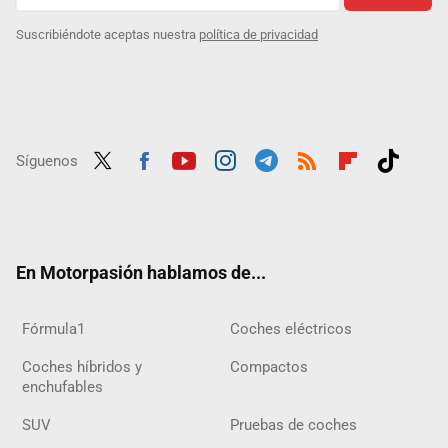
Suscribiéndote aceptas nuestra
política de privacidad
Síguenos
Twit
Fac
Yout
Inst
Tele
RSS
Flip
Tikt
ter
ebo
ube
agra
gra
boar
ok
ok
m
m
d
En Motorpasión hablamos de...
Fórmula1
Coches eléctricos
Coches híbridos y
Compactos
enchufables
SUV
Pruebas de coches