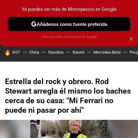
Ya puedes ver más de Motorpasion en Google
PRUEBAS
COCHES ELÉCTRICOS
OBSERVATORIO
F1
Añádenos como fuente preferida
Solo necesitas una cuenta de Google
×
HOY SE HABLA DE
DGT
China
Gasolina
Xiaomi
Mercedes-Benz
Peug
Estrella del rock y obrero. Rod
Stewart arregla él mismo los baches
cerca de su casa: "Mi Ferrari no
puede ni pasar por ahí"