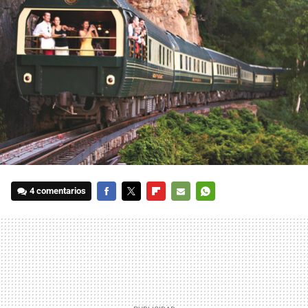
4 comentarios
FACEBOOK
TWITTER
FLIPBOARD
E-
WHATSAPP
MAIL