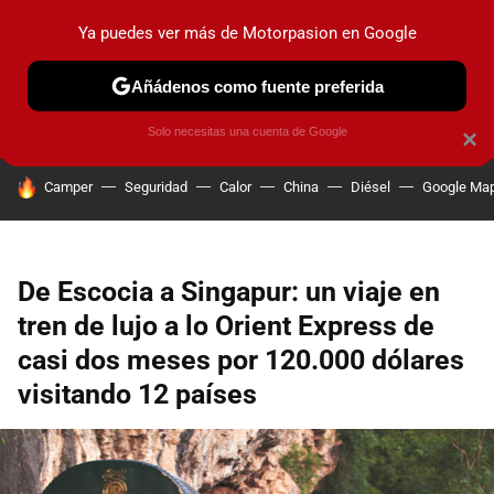
Ya puedes ver más de Motorpasion en Google
PRUEBAS
COCHES ELÉCTRICOS
OBSERVATORIO
F1
Añádenos como fuente preferida
Solo necesitas una cuenta de Google
×
HOY SE HABLA DE
Camper
Seguridad
Calor
China
Diésel
Google Ma
De Escocia a Singapur: un viaje en
tren de lujo a lo Orient Express de
casi dos meses por 120.000 dólares
visitando 12 países