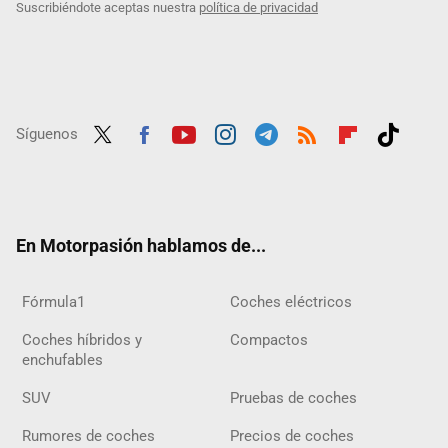
Suscribiéndote aceptas nuestra
política de privacidad
Síguenos
Twit
Fac
Yout
Inst
Tele
RSS
Flip
Tikt
ter
ebo
ube
agra
gra
boar
ok
ok
m
m
d
En Motorpasión hablamos de...
Fórmula1
Coches eléctricos
Coches híbridos y
Compactos
enchufables
SUV
Pruebas de coches
Rumores de coches
Precios de coches