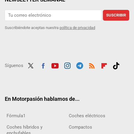
SUSCRIBIR
Suscribiéndote aceptas nuestra
política de privacidad
Síguenos
Twit
Fac
Yout
Inst
Tele
RSS
Flip
Tikt
ter
ebo
ube
agra
gra
boar
ok
ok
m
m
d
En Motorpasión hablamos de...
Fórmula1
Coches eléctricos
Coches híbridos y
Compactos
enchufables