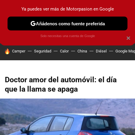
Ya puedes ver más de Motorpasion en Google
PRUEBAS
COCHES ELÉCTRICOS
OBSERVATORIO
F1
Añádenos como fuente preferida
Solo necesitas una cuenta de Google
×
HOY SE HABLA DE
Camper
Seguridad
Calor
China
Diésel
Google Ma
Doctor amor del automóvil: el día
que la llama se apaga