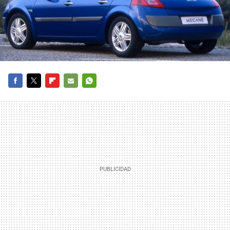
FACEBOOK
TWITTER
FLIPBOARD
E-
WHATSAPP
MAIL