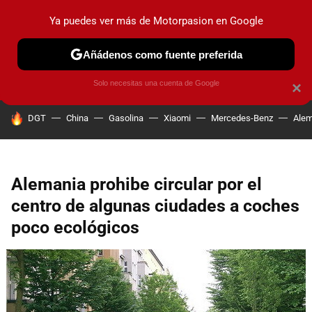
Ya puedes ver más de Motorpasion en Google
PRUEBAS
COCHES ELÉCTRICOS
OBSERVATORIO
F1
Añádenos como fuente preferida
Solo necesitas una cuenta de Google
×
HOY SE HABLA DE
DGT
China
Gasolina
Xiaomi
Mercedes-Benz
Alem
Alemania prohibe circular por el
centro de algunas ciudades a coches
poco ecológicos