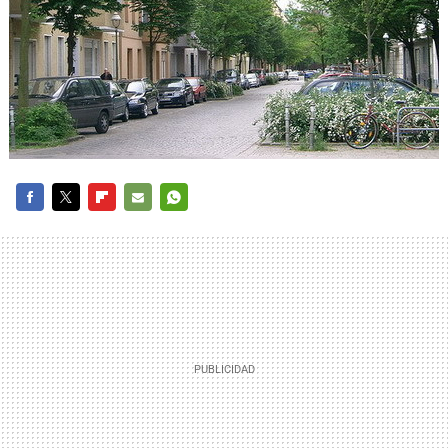
FACEBOOK
TWITTER
FLIPBOARD
E-
WHATSAPP
MAIL