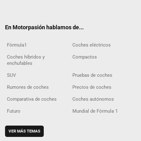
Twit
Fac
Yout
Inst
Tele
RSS
Flip
Tikt
ter
ebo
ube
agra
gra
boar
ok
ok
m
m
d
En Motorpasión hablamos de...
Fórmula1
Coches eléctricos
Coches híbridos y
Compactos
enchufables
SUV
Pruebas de coches
Rumores de coches
Precios de coches
Comparativa de coches
Coches autónomos
Futuro
Mundial de Fórmula 1
VER MÁS TEMAS