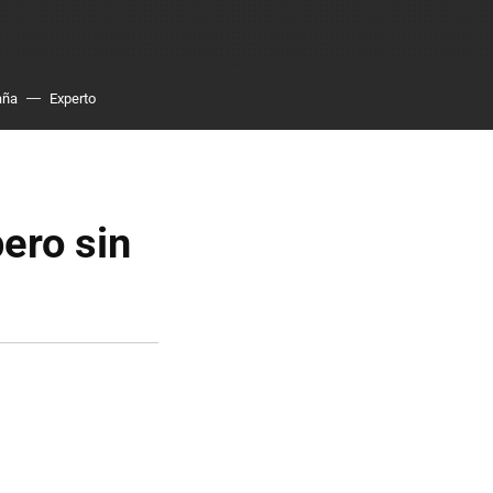
aña
Experto
pero sin