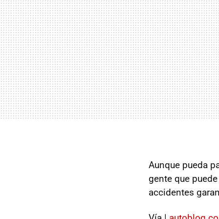
Aunque pueda pare
gente que puede c
accidentes garan
Vía |
autoblog.c