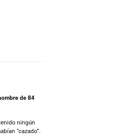
hombre de 84
tenido ningún
habían “cazado”.