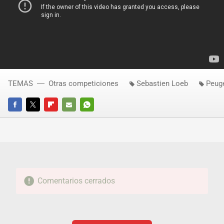
TEMAS
Otras competiciones
Sebastien Loeb
Peug
FACEBOOK
TWITTER
FLIPBOARD
E-
WHATSAPP
MAIL
Comentarios cerrados