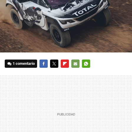
1 comentario
FACEBOOK
TWITTER
FLIPBOARD
E-
WHATSAPP
MAIL