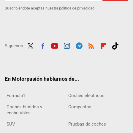
Suscribiéndote aceptas nuestra
política de privacidad
Síguenos
Twit
Fac
Yout
Inst
Tele
RSS
Flip
Tikt
ter
ebo
ube
agra
gra
boar
ok
ok
m
m
d
En Motorpasión hablamos de...
Fórmula1
Coches eléctricos
Coches híbridos y
Compactos
enchufables
SUV
Pruebas de coches