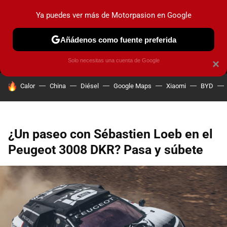
Ya puedes ver más de Motorpasion en Google
MENÚ
NUEVO
Añádenos como fuente preferida
PRUEBAS
COCHES ELÉCTRICOS
OBSERVATORIO
F1
Solo necesitas una cuenta de Google
×
HOY SE HABLA DE
Calor
China
Diésel
Google Maps
Xiaomi
BYD
¿Un paseo con Sébastien Loeb en el
Peugeot 3008 DKR? Pasa y súbete