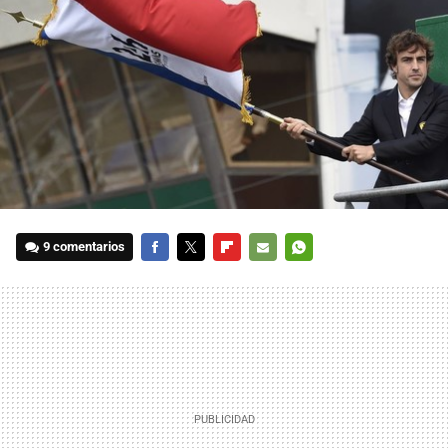
9 comentarios
FACEBOOK
TWITTER
FLIPBOARD
E-
WHATSAPP
MAIL