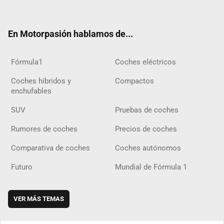
ter
ebo
ube
agra
gra
boar
ok
ok
m
m
d
En Motorpasión hablamos de...
Fórmula1
Coches eléctricos
Coches híbridos y
Compactos
enchufables
SUV
Pruebas de coches
Rumores de coches
Precios de coches
Comparativa de coches
Coches autónomos
Futuro
Mundial de Fórmula 1
VER MÁS TEMAS