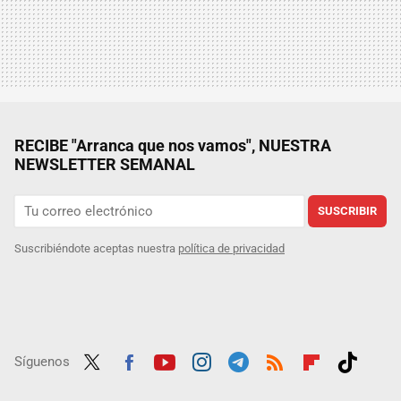
RECIBE "Arranca que nos vamos", NUESTRA
NEWSLETTER SEMANAL
SUSCRIBIR
Suscribiéndote aceptas nuestra
política de privacidad
Síguenos
Twit
Fac
Yout
Inst
Tele
RSS
Flip
Tikt