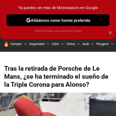
Ya puedes ver más de Motorpasion en Google
MENÚ
NUEVO
Añádenos como fuente preferida
PRUEBAS
COCHES ELÉCTRICOS
OBSERVATORIO
F1
Solo necesitas una cuenta de Google
×
HOY SE HABLA DE
Camper
Seguridad
Calor
China
Audi
Peugeot
Tras la retirada de Porsche de Le
Mans, ¿se ha terminado el sueño de
la Triple Corona para Alonso?