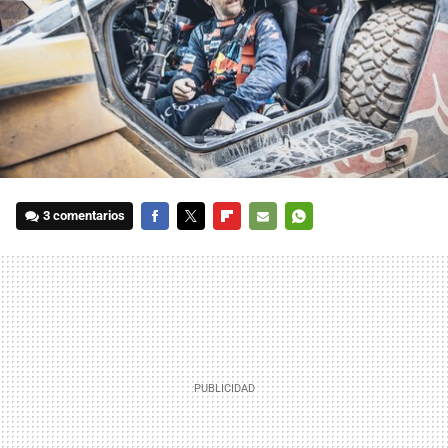
3 comentarios
FACEBOOK
TWITTER
FLIPBOARD
E-
WHATSAPP
MAIL