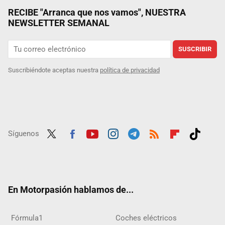
RECIBE "Arranca que nos vamos", NUESTRA
NEWSLETTER SEMANAL
SUSCRIBIR
Suscribiéndote aceptas nuestra
política de privacidad
Síguenos
Twit
Fac
Yout
Inst
Tele
RSS
Flip
Tikt
ter
ebo
ube
agra
gra
boar
ok
ok
m
m
d
En Motorpasión hablamos de...
Fórmula1
Coches eléctricos