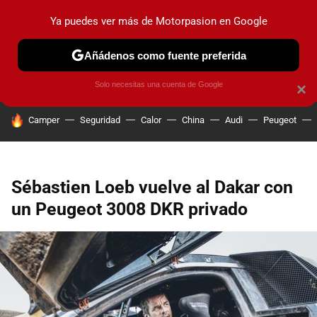
Ya puedes ver más de Motorpasion en Google
PRUEBAS
COCHES ELÉCTRICOS
OBSERVATORIO
F1
Añádenos como fuente preferida
Solo necesitas una cuenta de Google
×
HOY SE HABLA DE
Camper
Seguridad
Calor
China
Audi
Peugeot
Sébastien Loeb vuelve al Dakar con
un Peugeot 3008 DKR privado