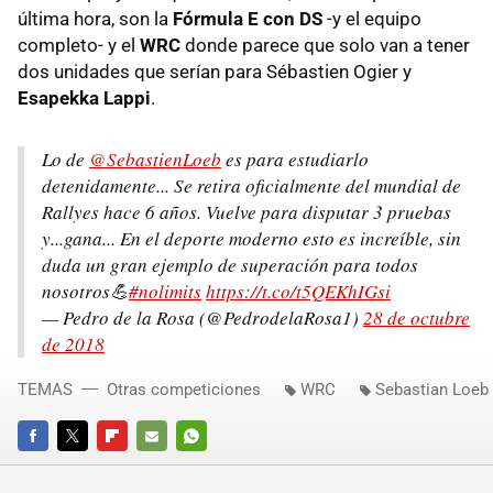
última hora, son la
Fórmula E con DS
-y el equipo
completo- y el
WRC
donde parece que solo van a tener
dos unidades que serían para Sébastien Ogier y
Esapekka Lappi
.
Lo de
@SebastienLoeb
es para estudiarlo
detenidamente... Se retira oficialmente del mundial de
Rallyes hace 6 años. Vuelve para disputar 3 pruebas
y...gana... En el deporte moderno esto es increíble, sin
duda un gran ejemplo de superación para todos
nosotros💪
#nolimits
https://t.co/t5QEKhIGsi
— Pedro de la Rosa (@PedrodelaRosa1)
28 de octubre
de 2018
TEMAS
Otras competiciones
WRC
Sebastian Loeb
FACEBOOK
TWITTER
FLIPBOARD
E-
WHATSAPP