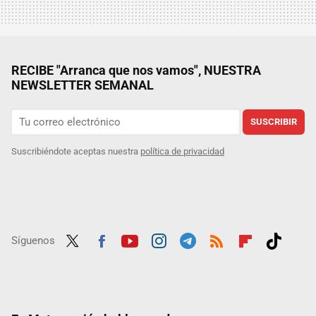
RECIBE "Arranca que nos vamos", NUESTRA
NEWSLETTER SEMANAL
SUSCRIBIR
Suscribiéndote aceptas nuestra
política de privacidad
Síguenos
Twit
Fac
Yout
Inst
Tele
RSS
Flip
Tikt
ter
ebo
ube
agra
gra
boar
ok
ok
m
m
d