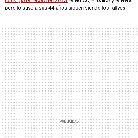
consigió el récord en 2013
, el
WTCC
, el
Dakar
y el
WRX
pero lo suyo a sus 44 años siguen siendo los rallyes.