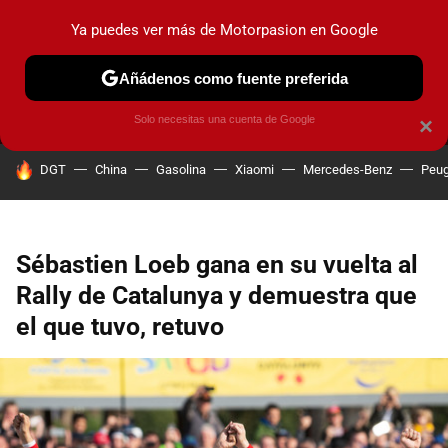
Ya puedes ver más de Motorpasion en Google
MENÚ
NUEVO
Añádenos como fuente preferida
PRUEBAS
COCHES ELÉCTRICOS
OBSERVATORIO
F1
Solo necesitas una cuenta de Google
×
HOY SE HABLA DE
DGT
China
Gasolina
Xiaomi
Mercedes-Benz
Peug
Sébastien Loeb gana en su vuelta al
Rally de Catalunya y demuestra que
el que tuvo, retuvo