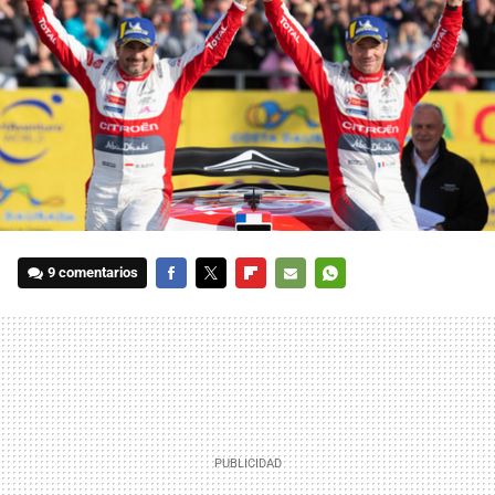
9 comentarios
FACEBOOK
TWITTER
FLIPBOARD
E-
WHATSAPP
MAIL