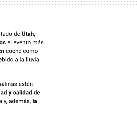
estado de
Utah
,
ños
el evento más
o en coche como
bido a la lluvia
salinas estén
ad y calidad de
na y, además,
la