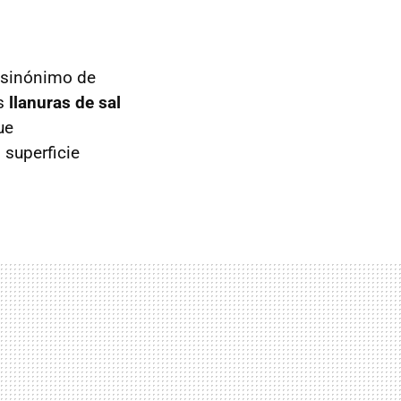
sinónimo de
as
llanuras de sal
ue
superficie