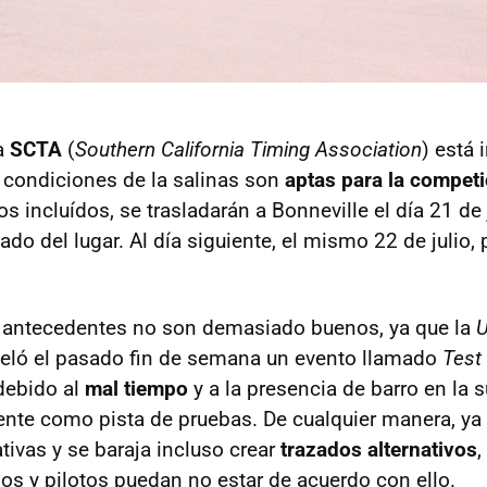
la
SCTA
(
Southern California Timing Association
) está 
s condiciones de la salinas son
aptas para la competi
os incluídos, se trasladarán a Bonneville el día 21 de 
do del lugar. Al día siguiente, el mismo 22 de julio,
antecedentes no son demasiado buenos, ya que la
U
eló el pasado fin de semana un evento llamado
Test 
 debido al
mal tiempo
y a la presencia de barro en la s
mente como pista de pruebas. De cualquier manera, ya
tivas y se baraja incluso crear
trazados alternativos
,
os y pilotos puedan no estar de acuerdo con ello.