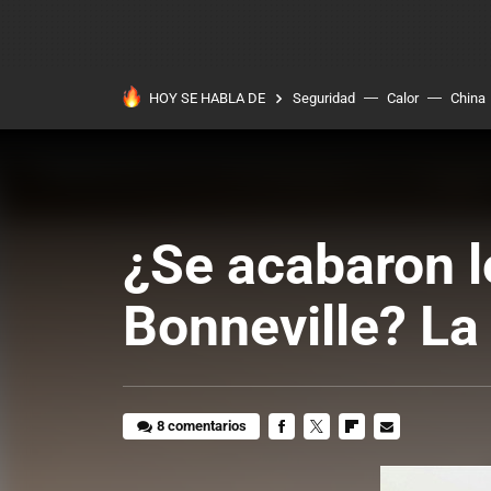
HOY SE HABLA DE
Seguridad
Calor
China
¿Se acabaron l
Bonneville? La
8 comentarios
FACEBOOK
TWITTER
FLIPBOARD
E-
MAIL