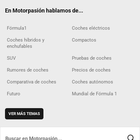
ok
m
m
d
En Motorpasión hablamos de...
Fórmula1
Coches eléctricos
Coches híbridos y
Compactos
enchufables
SUV
Pruebas de coches
Rumores de coches
Precios de coches
Comparativa de coches
Coches autónomos
Futuro
Mundial de Fórmula 1
VER MÁS TEMAS