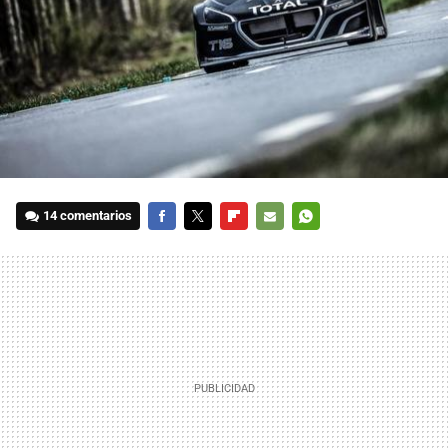
14 comentarios
FACEBOOK
TWITTER
FLIPBOARD
E-
WHATSAPP
MAIL