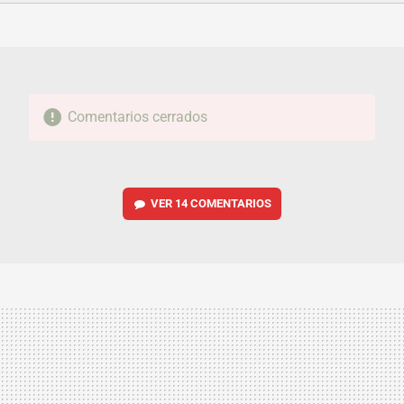
FACEBOOK
TWITTER
FLIPBOARD
E-
WHATSAPP
MAIL
Comentarios cerrados
VER
14 COMENTARIOS