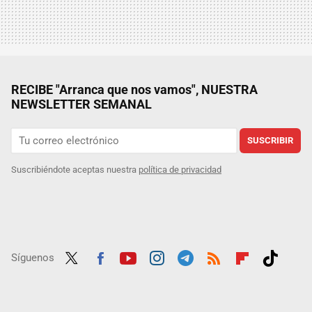
RECIBE "Arranca que nos vamos", NUESTRA
NEWSLETTER SEMANAL
SUSCRIBIR
Suscribiéndote aceptas nuestra
política de privacidad
Síguenos
Twit
Fac
Yout
Inst
Tele
RSS
Flip
Tikt
ter
ebo
ube
agra
gra
boar
ok