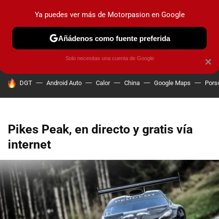
Ya puedes ver más de Motorpasion en Google
PRUEBAS
COCHES ELÉCTRICOS
OBSERVATORIO
F1
Añádenos como fuente preferida
Solo necesitas una cuenta de Google
×
HOY SE HABLA DE
DGT
Android Auto
Calor
China
Google Maps
Pors
Pikes Peak, en directo y gratis vía
internet