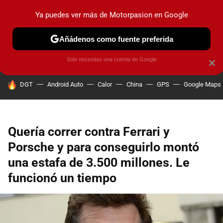
Ya puedes ver más de Motorpasion en Google
PRUEBAS
COCHES ELÉCTRICOS
OBSERVATORIO
F1
Añádenos como fuente preferida
Solo necesitas una cuenta de Google
×
HOY SE HABLA DE
DGT
Android Auto
Calor
China
GPS
Google Maps
Quería correr contra Ferrari y
Porsche y para conseguirlo montó
una estafa de 3.500 millones. Le
funcionó un tiempo