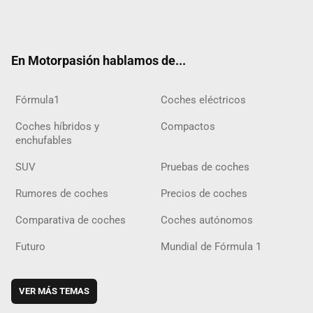
Twit
Fac
Yout
Inst
Tele
RSS
Flip
Tikt
ter
ebo
ube
agra
gra
boar
ok
ok
m
m
d
En Motorpasión hablamos de...
Fórmula1
Coches eléctricos
Coches híbridos y
Compactos
enchufables
SUV
Pruebas de coches
Rumores de coches
Precios de coches
Comparativa de coches
Coches autónomos
Futuro
Mundial de Fórmula 1
VER MÁS TEMAS