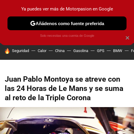
Ya puedes ver más de Motorpasion en Google
PRUEBAS
COCHES ELÉCTRICOS
OBSERVATORIO
F1
Añádenos como fuente preferida
Solo necesitas una cuenta de Google
×
HOY SE HABLA DE
Seguridad
Calor
China
Gasolina
GPS
BMW
F
Juan Pablo Montoya se atreve con
las 24 Horas de Le Mans y se suma
al reto de la Triple Corona