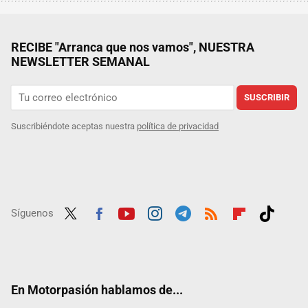
RECIBE "Arranca que nos vamos", NUESTRA
NEWSLETTER SEMANAL
SUSCRIBIR
Suscribiéndote aceptas nuestra
política de privacidad
Síguenos
Twit
Fac
Yout
Inst
Tele
RSS
Flip
Tikt
ter
ebo
ube
agra
gra
boar
ok
ok
m
m
d
En Motorpasión hablamos de...