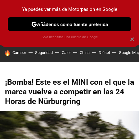
Ya puedes ver más de Motorpasion en Google
PRUEBAS
COCHES ELÉCTRICOS
OBSERVATORIO
F1
Añádenos como fuente preferida
Solo necesitas una cuenta de Google
×
HOY SE HABLA DE
Camper
Seguridad
Calor
China
Diésel
Google Ma
¡Bomba! Este es el MINI con el que la
marca vuelve a competir en las 24
Horas de Nürburgring