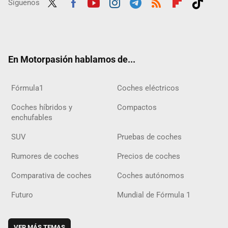
Síguenos
Twit
Fac
Yout
Inst
Tele
RSS
Flip
Tikt
ter
ebo
ube
agra
gra
boar
ok
ok
m
m
d
En Motorpasión hablamos de...
Fórmula1
Coches eléctricos
Coches híbridos y
Compactos
enchufables
SUV
Pruebas de coches
Rumores de coches
Precios de coches
Comparativa de coches
Coches autónomos
Futuro
Mundial de Fórmula 1
VER MÁS TEMAS