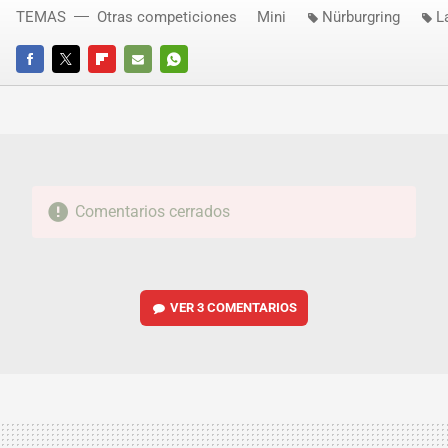
TEMAS
Otras competiciones
Mini
Nürburgring
L
FACEBOOK
TWITTER
FLIPBOARD
E-
WHATSAPP
MAIL
Comentarios cerrados
VER
3 COMENTARIOS