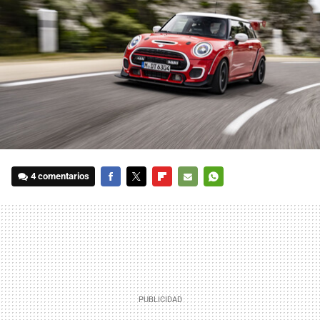
4 comentarios
FACEBOOK
TWITTER
FLIPBOARD
E-
WHATSAPP
MAIL