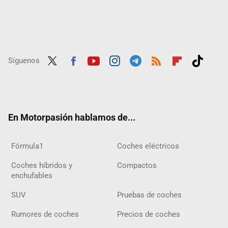
Síguenos
Twit
Fac
Yout
Inst
Tele
RSS
Flip
Tikt
ter
ebo
ube
agra
gra
boar
ok
ok
m
m
d
En Motorpasión hablamos de...
Fórmula1
Coches eléctricos
Coches híbridos y
Compactos
enchufables
SUV
Pruebas de coches
Rumores de coches
Precios de coches