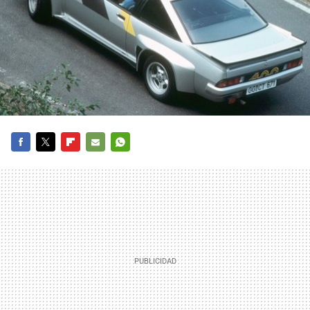
FACEBOOK
TWITTER
FLIPBOARD
E-
WHATSAPP
MAIL