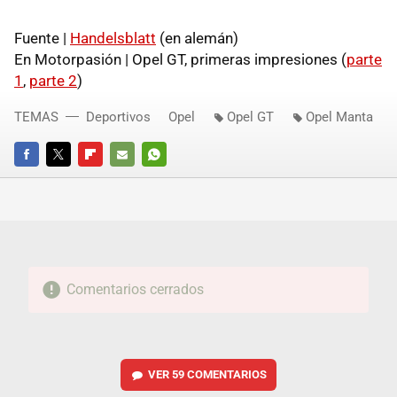
Fuente |
Handelsblatt
(en alemán)
En Motorpasión | Opel GT, primeras impresiones (
parte
1
,
parte 2
)
TEMAS
Deportivos
Opel
Opel GT
Opel Manta
FACEBOOK
TWITTER
FLIPBOARD
E-
WHATSAPP
MAIL
Comentarios cerrados
VER
59 COMENTARIOS