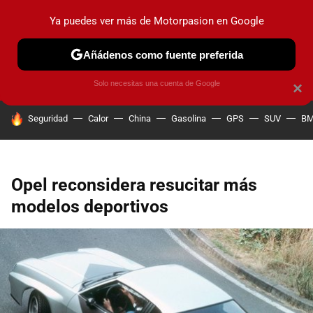
Ya puedes ver más de Motorpasion en Google
PRUEBAS
COCHES ELÉCTRICOS
OBSERVATORIO
F1
Añádenos como fuente preferida
Solo necesitas una cuenta de Google
×
HOY SE HABLA DE
Seguridad
Calor
China
Gasolina
GPS
SUV
B
Opel reconsidera resucitar más
modelos deportivos