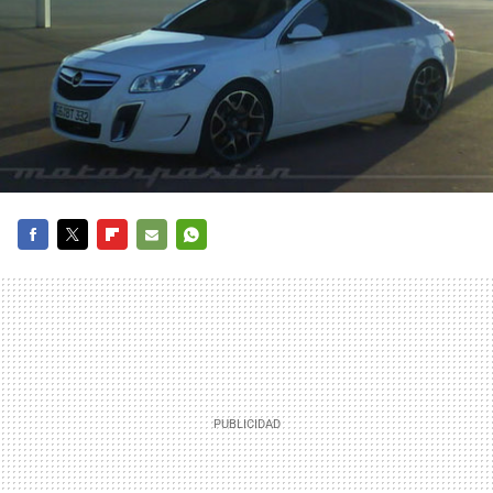
FACEBOOK
TWITTER
FLIPBOARD
E-
WHATSAPP
MAIL