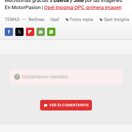
Muchísimas gracias a
Daerox
y
José
por las imágenes.
En MotorPasion |
Opel Insignia
OPC
, primera imagen
TEMAS
Berlinas
Opel
Fotos espía
Opel Insignia
FACEBOOK
TWITTER
FLIPBOARD
E-
WHATSAPP
MAIL
Comentarios cerrados
VER
53 COMENTARIOS