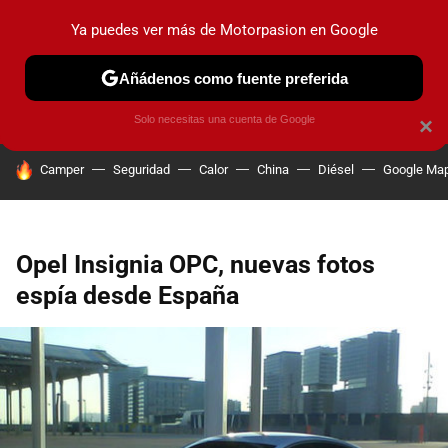
Ya puedes ver más de Motorpasion en Google
PRUEBAS
COCHES ELÉCTRICOS
OBSERVATORIO
F1
Añádenos como fuente preferida
Solo necesitas una cuenta de Google
×
HOY SE HABLA DE
Camper
Seguridad
Calor
China
Diésel
Google Ma
Opel Insignia OPC, nuevas fotos
espía desde España