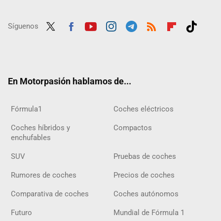
Síguenos
Twit
Fac
Yout
Inst
Tele
RSS
Flip
Tikt
ter
ebo
ube
agra
gra
boar
ok
ok
m
m
d
En Motorpasión hablamos de...
Fórmula1
Coches eléctricos
Coches híbridos y
Compactos
enchufables
SUV
Pruebas de coches
Rumores de coches
Precios de coches
Comparativa de coches
Coches autónomos
Futuro
Mundial de Fórmula 1