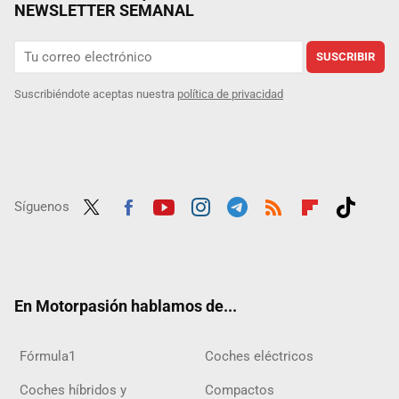
NEWSLETTER SEMANAL
SUSCRIBIR
Suscribiéndote aceptas nuestra
política de privacidad
Síguenos
Twit
Fac
Yout
Inst
Tele
RSS
Flip
Tikt
ter
ebo
ube
agra
gra
boar
ok
ok
m
m
d
En Motorpasión hablamos de...
Fórmula1
Coches eléctricos
Coches híbridos y
Compactos