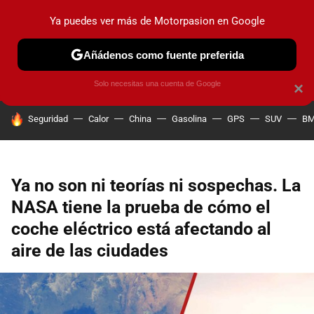
Ya puedes ver más de Motorpasion en Google
PRUEBAS
COCHES ELÉCTRICOS
OBSERVATORIO
F1
Añádenos como fuente preferida
Solo necesitas una cuenta de Google
×
HOY SE HABLA DE
Seguridad
Calor
China
Gasolina
GPS
SUV
B
Ya no son ni teorías ni sospechas. La
NASA tiene la prueba de cómo el
coche eléctrico está afectando al
aire de las ciudades