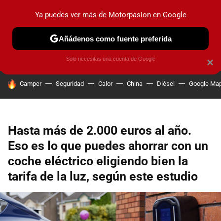
Ya puedes ver más de Motorpasion en Google
PRUEBAS
COCHES ELÉCTRICOS
OBSERVATORIO
F1
Añádenos como fuente preferida
Solo necesitas una cuenta de Google
×
HOY SE HABLA DE
Camper
Seguridad
Calor
China
Diésel
Google Ma
Hasta más de 2.000 euros al año.
Eso es lo que puedes ahorrar con un
coche eléctrico eligiendo bien la
tarifa de la luz, según este estudio