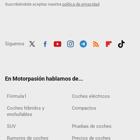
Suscribiéndote aceptas nuestra
política de privacidad
Síguenos
Twit
Fac
Yout
Inst
Tele
RSS
Flip
Tikt
ter
ebo
ube
agra
gra
boar
ok
ok
m
m
d
En Motorpasión hablamos de...
Fórmula1
Coches eléctricos
Coches híbridos y
Compactos
enchufables
SUV
Pruebas de coches
Rumores de coches
Precios de coches