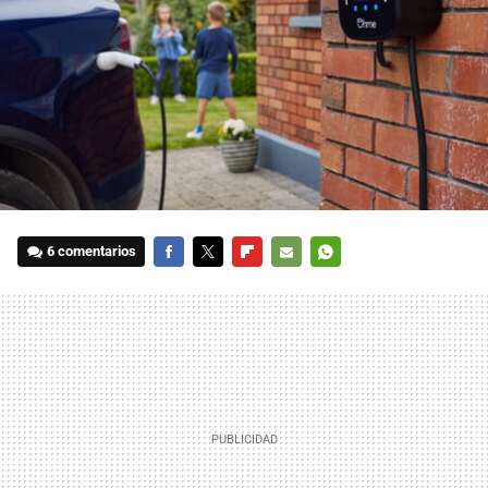
6 comentarios
FACEBOOK
TWITTER
FLIPBOARD
E-
WHATSAPP
MAIL