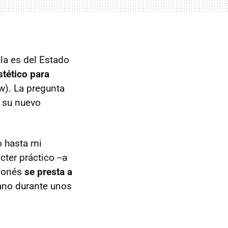
la es del Estado
stético para
w). La pregunta
" su nuevo
o hasta mi
cter práctico --a
aponés
se presta a
ano durante unos