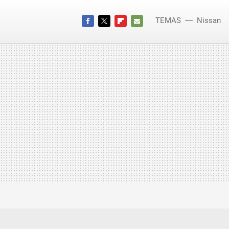
TEMAS
Nissan
FACEBOOK
TWITTER
FLIPBOARD
E-
MAIL