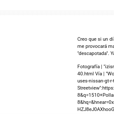
Creo que si un d
me provocará ma
"descapotada". Y
Fotografía | "iz
40.html Vía | "
uses-nissan-gt-r
Streetview":htt
8&q=1510+Polla
8&hq=&hnear=0x
HZJ8eJ0AXhooGg