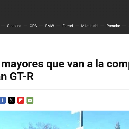
Gasolina
GPS
BMW
Ferrari
Mitsubishi
Porsche
 mayores que van a la com
an GT-R
FACEBOOK
TWITTER
FLIPBOARD
E-
MAIL