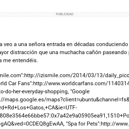
ía veo a una señora entrada en décadas conduciendo 
yor distracción que una muchacha cañón paseando p
a me entendéis.
ismile.com":http://izismile.com/2014/03/13/daily_pi
World Car Fans":http://www.worldcarfans.com/114031
-to-do-her-everyday-shopping, "Google
ps://maps.google.es/maps?client=ubuntu&channel=fs&
rd+Rd+Los+Gatos,+CA&ie=UTF-
808e3564e66bbe57:0x7a42e9a05905ea91,1510+Pol
AQ&ved=0CDEQ8gEwAA, "Spa for Pets":http://www.