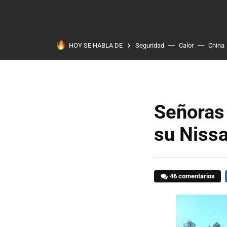
HOY SE HABLA DE
Seguridad
Calor
China
Señoras
su Niss
46 comentarios