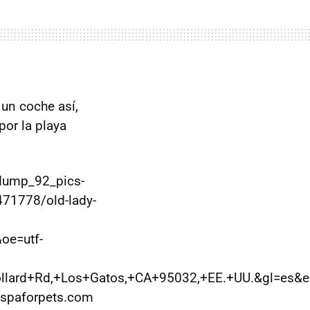
un coche así,
or la playa
cdump_92_pics-
471778/old-lady-
oe=utf-
lard+Rd,+Los+Gatos,+CA+95032,+EE.+UU.&gl=es&
spaforpets.com