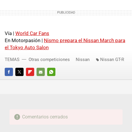
Vía |
World Car Fans
En Motorpasión |
Nismo prepara el Nissan March para
el Tokyo Auto Salon
TEMAS
Otras competiciones
Nissan
Nissan GT-R
FACEBOOK
TWITTER
FLIPBOARD
E-
WHATSAPP
MAIL
Comentarios cerrados