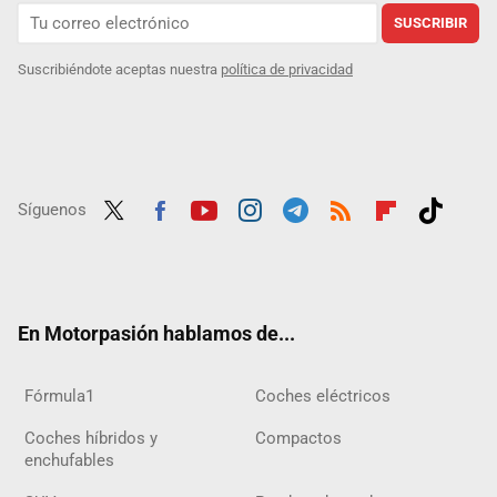
SUSCRIBIR
Suscribiéndote aceptas nuestra
política de privacidad
Síguenos
Twit
Fac
Yout
Inst
Tele
RSS
Flip
Tikt
ter
ebo
ube
agra
gra
boar
ok
ok
m
m
d
En Motorpasión hablamos de...
Fórmula1
Coches eléctricos
Coches híbridos y
Compactos
enchufables