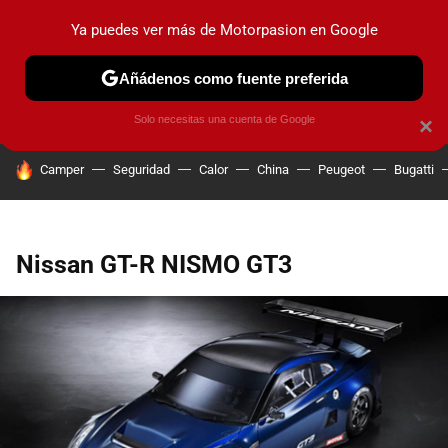
Ya puedes ver más de Motorpasion en Google
PRUEBAS
COCHES ELÉCTRICOS
OBSERVATORIO
F1
Añádenos como fuente preferida
Solo necesitas una cuenta de Google
×
HOY SE HABLA DE
Camper
Seguridad
Calor
China
Peugeot
Bugatti
Nissan GT-R NISMO GT3