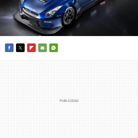
FACEBOOK
TWITTER
FLIPBOARD
E-
WHATSAPP
MAIL