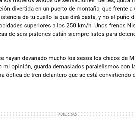
ara los moteros ávidos de sensaciones fuertes, quizá 
ión divertida en un puerto de montaña, que frente a 
istencia de tu cuello la que dirá basta, y no el puño d
elocidades superiores a los 250 km/h. Unos frenos Ni
s de seis pistones están siempre listos para detene
se hayan devanado mucho los sesos los chicos de M
n mi opinión, guarda demasiados paralelismos con l
a óptica de tren delantero que se está convirtiendo