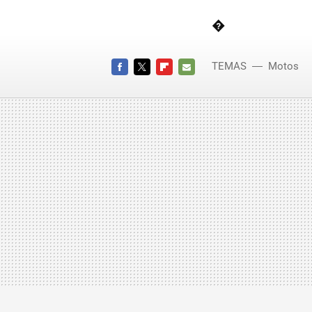
�
TEMAS
Motos
FACEBOOK
TWITTER
FLIPBOARD
E-
MAIL