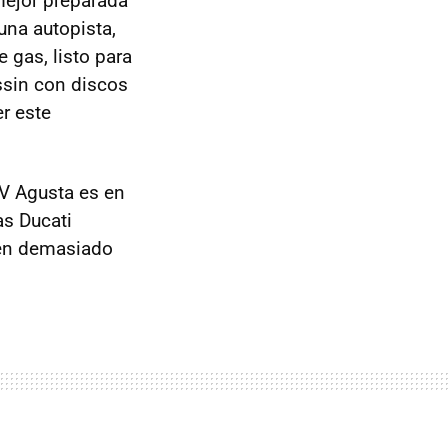
mejor preparada
una autopista,
e gas, listo para
ssin con discos
r este
V Agusta es en
as Ducati
 en demasiado