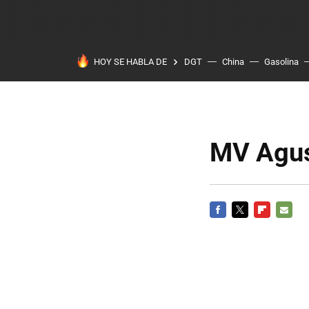
HOY SE HABLA DE
DGT
China
Gasolina
MV Agus
FACEBOOK
TWITTER
FLIPBOARD
E-
MAIL