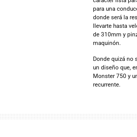
carácter lista p
para una conducc
donde será la res
llevarte hasta v
de 310mm y pinza
maquinón.
Donde quizá no 
un diseño que, e
Monster 750 y un
recurrente.