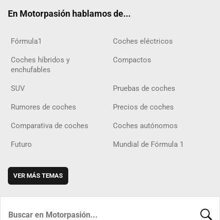
ok
m
m
d
En Motorpasión hablamos de...
Fórmula1
Coches eléctricos
Coches híbridos y
Compactos
enchufables
SUV
Pruebas de coches
Rumores de coches
Precios de coches
Comparativa de coches
Coches autónomos
Futuro
Mundial de Fórmula 1
VER MÁS TEMAS