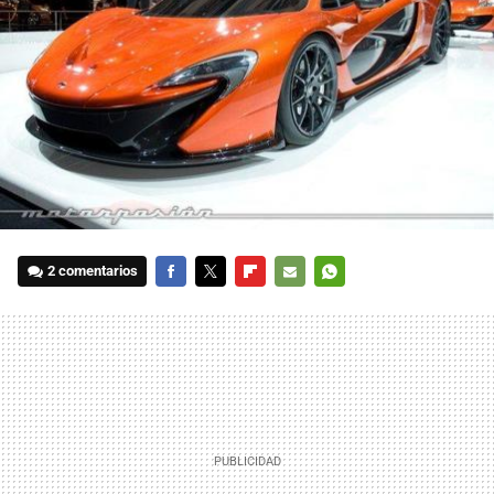
2 comentarios
FACEBOOK
TWITTER
FLIPBOARD
E-
WHATSAPP
MAIL