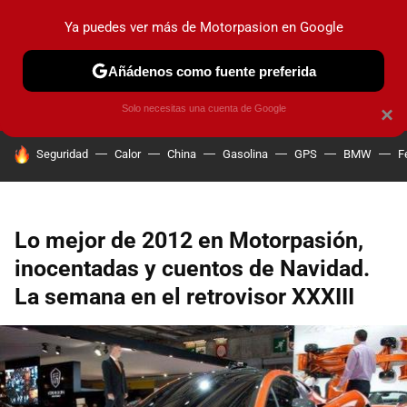
Ya puedes ver más de Motorpasion en Google
PRUEBAS
COCHES ELÉCTRICOS
OBSERVATORIO
F1
Añádenos como fuente preferida
Solo necesitas una cuenta de Google
×
HOY SE HABLA DE
Seguridad
Calor
China
Gasolina
GPS
BMW
F
Lo mejor de 2012 en Motorpasión,
inocentadas y cuentos de Navidad.
La semana en el retrovisor XXXIII