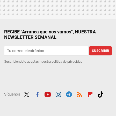
RECIBE "Arranca que nos vamos", NUESTRA
NEWSLETTER SEMANAL
SUSCRIBIR
Suscribiéndote aceptas nuestra
política de privacidad
Síguenos
Twit
Fac
Yout
Inst
Tele
RSS
Flip
Tikt
ter
ebo
ube
agra
gra
boar
ok