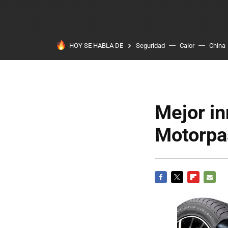
HOY SE HABLA DE
Seguridad
Calor
China
Mejor in
Motorpa
FACEBOOK
TWITTER
FLIPBOARD
E-
MAIL