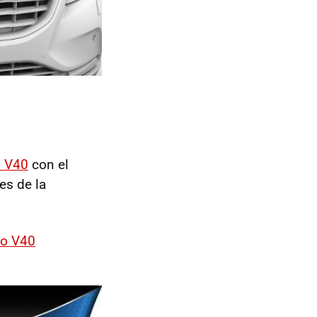
o V40
con el
es de la
vo V40