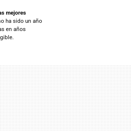
as mejores
no ha sido un año
as en años
gible.