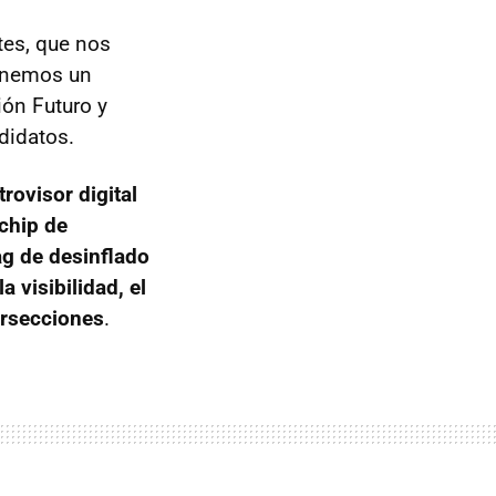
tes, que nos
Tenemos un
ón Futuro y
didatos.
rovisor digital
 chip de
ag de desinflado
 visibilidad, el
ersecciones
.