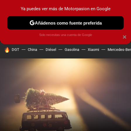
Ya puedes ver más de Motorpasion en Google
MENÚ
NUEVO
Añádenos como fuente preferida
PRUEBAS
COCHES ELÉCTRICOS
OBSERVATORIO
F1
Solo necesitas una cuenta de Google
×
HOY SE HABLA DE
DGT
China
Diésel
Gasolina
Xiaomi
Mercedes-Be