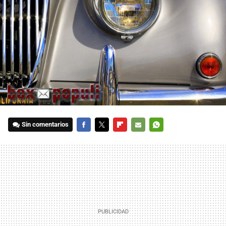
Sin comentarios
FACEBOOK
TWITTER
FLIPBOARD
E-
WHATSAPP
MAIL