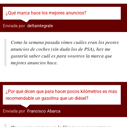
¿Qué marca hace los mejores anuncios?
Enviada por
:
deltaintegrale
Como la semana pasada vimos cuáles eran los peores
anuncios de coches (sin duda los de PSA), hoy me
gustaría saber cuál es para vosotros la marca que
mejores anuncios hace.
¿Por qué dicen que para hacer pocos kilómetros es más
recomendable un gasolina que un diésel?
Enviada por
:
Francisco Abarca