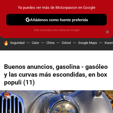
Ya puedes ver más de Motorpasion en Google
PRUEBAS
COCHES ELÉCTRICOS
OBSERVATORIO
F1
Añádenos como fuente preferida
Solo necesitas una cuenta de Google
×
HOY SE HABLA DE
Seguridad
Calor
China
Diésel
Google Maps
Xiaom
Buenos anuncios, gasolina - gasóleo
y las curvas más escondidas, en box
populi (11)