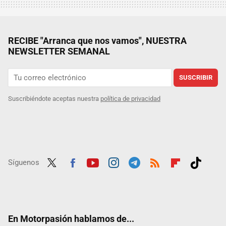
RECIBE "Arranca que nos vamos", NUESTRA
NEWSLETTER SEMANAL
SUSCRIBIR
Suscribiéndote aceptas nuestra
política de privacidad
Síguenos
Twit
Fac
Yout
Inst
Tele
RSS
Flip
Tikt
ter
ebo
ube
agra
gra
boar
ok
ok
m
m
d
En Motorpasión hablamos de...