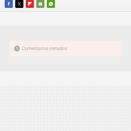
FACEBOOK
TWITTER
FLIPBOARD
E-
WHATSAPP
MAIL
Comentarios cerrados