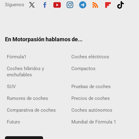
Síguenos
Twit
Fac
Yout
Inst
Tele
RSS
Flip
Tikt
ter
ebo
ube
agra
gra
boar
ok
ok
m
m
d
En Motorpasión hablamos de...
Fórmula1
Coches eléctricos
Coches híbridos y
Compactos
enchufables
SUV
Pruebas de coches
Rumores de coches
Precios de coches
Comparativa de coches
Coches autónomos
Futuro
Mundial de Fórmula 1