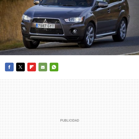
FACEBOOK
TWITTER
FLIPBOARD
E-
WHATSAPP
MAIL