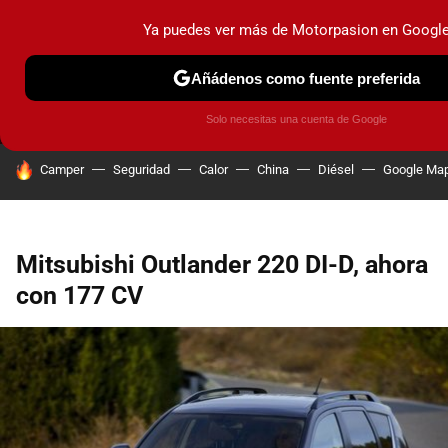
Ya puedes ver más de Motorpasion en Googl
MENÚ
NUEVO
Añádenos como fuente preferida
PRUEBAS
COCHES ELÉCTRICOS
OBSERVATORIO
F1
Solo necesitas una cuenta de Google
HOY SE HABLA DE
Camper
Seguridad
Calor
China
Diésel
Google Ma
Mitsubishi Outlander 220 DI-D, ahora
con 177 CV