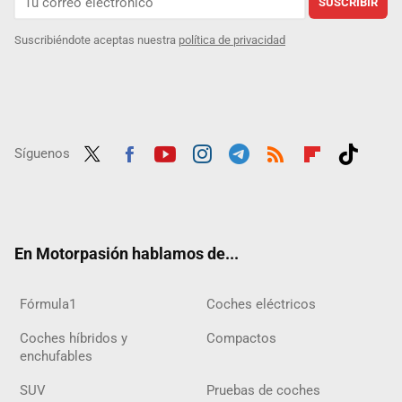
SUSCRIBIR
Suscribiéndote aceptas nuestra
política de privacidad
Síguenos
Twit
Fac
Yout
Inst
Tele
RSS
Flip
Tikt
ter
ebo
ube
agra
gra
boar
ok
ok
m
m
d
En Motorpasión hablamos de...
Fórmula1
Coches eléctricos
Coches híbridos y
Compactos
enchufables
SUV
Pruebas de coches