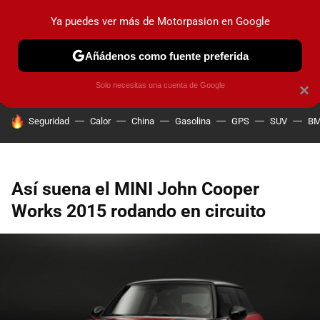
Ya puedes ver más de Motorpasion en Google
PRUEBAS
COCHES ELÉCTRICOS
OBSERVATORIO
F1
Añádenos como fuente preferida
Solo necesitas una cuenta de Google
×
HOY SE HABLA DE
Seguridad
Calor
China
Gasolina
GPS
SUV
B
Así suena el MINI John Cooper
Works 2015 rodando en circuito