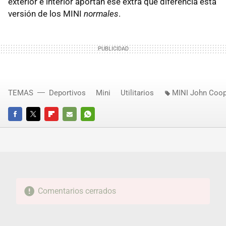
exterior e interior aportan ese extra que diferencia esta
versión de los MINI
normales
.
TEMAS
Deportivos
Mini
Utilitarios
MINI John Coo
FACEBOOK
TWITTER
FLIPBOARD
E-
WHATSAPP
MAIL
Comentarios cerrados