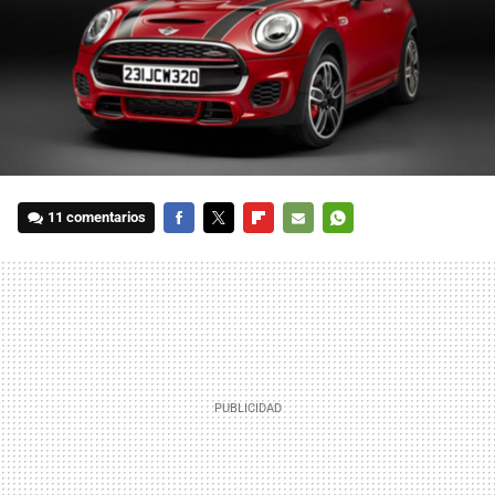
11 comentarios
FACEBOOK
TWITTER
FLIPBOARD
E-
WHATSAPP
MAIL