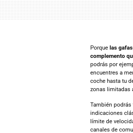
Porque
las gafa
complemento que
podrás por ejemp
encuentres a men
coche hasta tu d
zonas limitadas a
También podrás t
indicaciones clá
límite de velocid
canales de comun