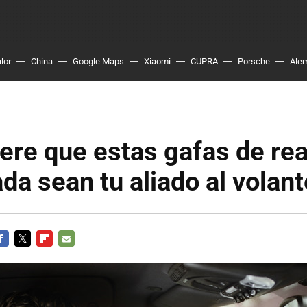
lor
China
Google Maps
Xiaomi
CUPRA
Porsche
Ale
ere que estas gafas de rea
a sean tu aliado al volant
ACEBOOK
TWITTER
FLIPBOARD
E-
MAIL