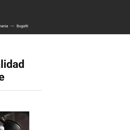
mania
Bugatti
lidad
e