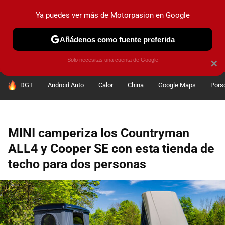
Ya puedes ver más de Motorpasion en Google
PRUEBAS
COCHES ELÉCTRICOS
OBSERVATORIO
F1
Añádenos como fuente preferida
Solo necesitas una cuenta de Google
×
HOY SE HABLA DE
DGT
Android Auto
Calor
China
Google Maps
Pors
MINI camperiza los Countryman
ALL4 y Cooper SE con esta tienda de
techo para dos personas