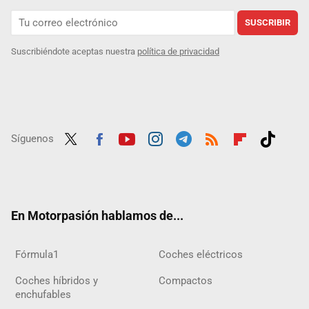
SUSCRIBIR
Suscribiéndote aceptas nuestra
política de privacidad
Síguenos
Twit
Fac
Yout
Inst
Tele
RSS
Flip
Tikt
ter
ebo
ube
agra
gra
boar
ok
ok
m
m
d
En Motorpasión hablamos de...
Fórmula1
Coches eléctricos
Coches híbridos y
Compactos
enchufables