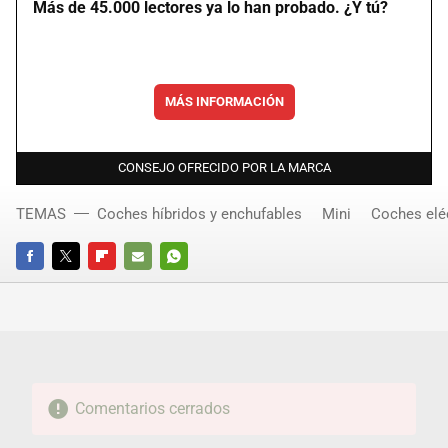
Más de 45.000 lectores ya lo han probado. ¿Y tú?
MÁS INFORMACIÓN
CONSEJO OFRECIDO POR LA MARCA
TEMAS
Coches híbridos y enchufables
Mini
Coches elé
FACEBOOK
TWITTER
FLIPBOARD
E-
WHATSAPP
MAIL
Comentarios cerrados