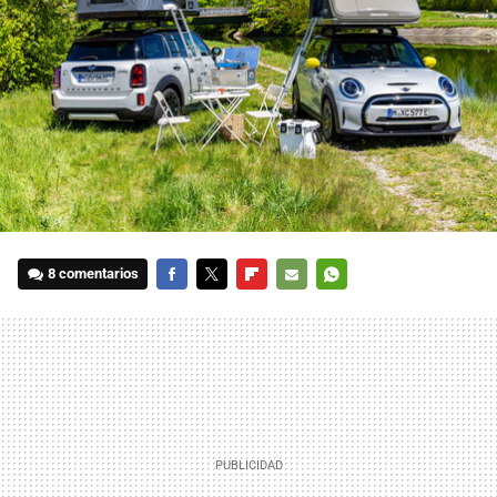
8 comentarios
FACEBOOK
TWITTER
FLIPBOARD
E-
WHATSAPP
MAIL