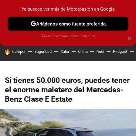
Ya puedes ver más de Motorpasion en Google
PRUEBAS
COCHES ELÉCTRICOS
OBSERVATORIO
F1
Añádenos como fuente preferida
Solo necesitas una cuenta de Google
×
HOY SE HABLA DE
Camper
Seguridad
Calor
China
Audi
Peugeot
Si tienes 50.000 euros, puedes tener
el enorme maletero del Mercedes-
Benz Clase E Estate