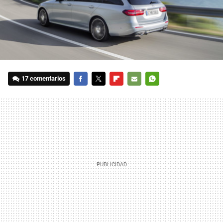
17 comentarios
FACEBOOK
TWITTER
FLIPBOARD
E-
WHATSAPP
MAIL