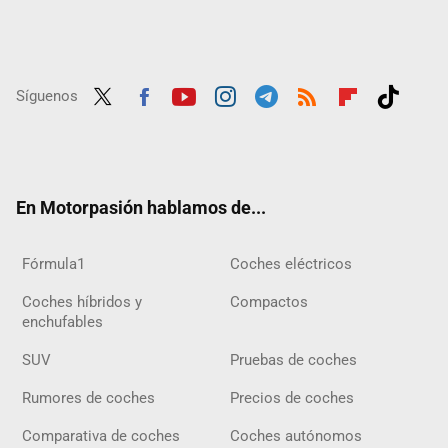
Síguenos
Twit
Fac
Yout
Inst
Tele
RSS
Flip
Tikt
ter
ebo
ube
agra
gra
boar
ok
ok
m
m
d
En Motorpasión hablamos de...
Fórmula1
Coches eléctricos
Coches híbridos y
Compactos
enchufables
SUV
Pruebas de coches
Rumores de coches
Precios de coches
Comparativa de coches
Coches autónomos