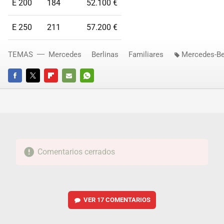
E 200
184
52.100 €
E 250
211
57.200 €
TEMAS
Mercedes
Berlinas
Familiares
Mercedes-Be
FACEBOOK
TWITTER
FLIPBOARD
E-
WHATSAPP
MAIL
Comentarios cerrados
VER
17 COMENTARIOS