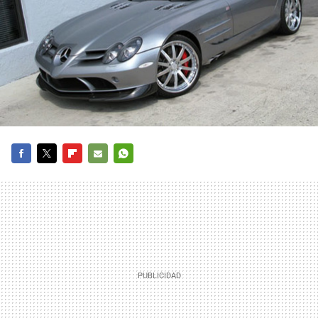
FACEBOOK
TWITTER
FLIPBOARD
E-
WHATSAPP
MAIL