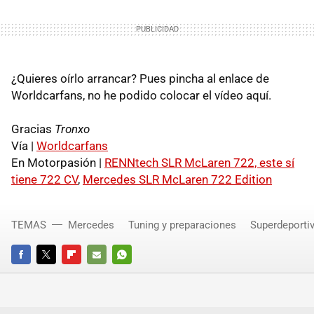
¿Quieres oírlo arrancar? Pues pincha al enlace de
Worldcarfans, no he podido colocar el vídeo aquí.
Gracias
Tronxo
Vía |
Worldcarfans
En Motorpasión |
RENNtech SLR McLaren 722, este sí
tiene 722 CV
,
Mercedes SLR McLaren 722 Edition
TEMAS
Mercedes
Tuning y preparaciones
Superdeporti
FACEBOOK
TWITTER
FLIPBOARD
E-
WHATSAPP
MAIL