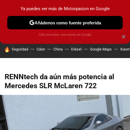
Ya puedes ver más de Motorpasion en Google
PRUEBAS
COCHES ELÉCTRICOS
OBSERVATORIO
F1
Añádenos como fuente preferida
Solo necesitas una cuenta de Google
×
HOY SE HABLA DE
Seguridad
Calor
China
Diésel
Google Maps
Xiaom
RENNtech da aún más potencia al
Mercedes SLR McLaren 722