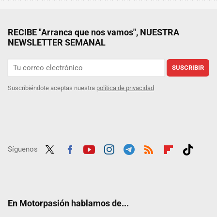
RECIBE "Arranca que nos vamos", NUESTRA
NEWSLETTER SEMANAL
SUSCRIBIR
Suscribiéndote aceptas nuestra
política de privacidad
Síguenos
Twit
Fac
Yout
Inst
Tele
RSS
Flip
Tikt
ter
ebo
ube
agra
gra
boar
ok
ok
m
m
d
En Motorpasión hablamos de...