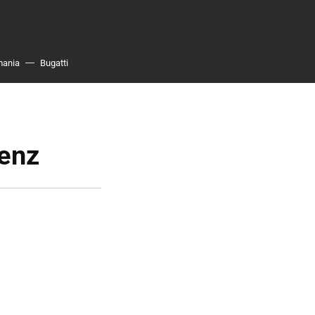
mania
Bugatti
enz