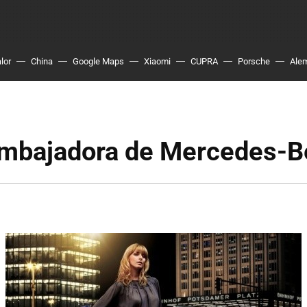
lor
China
Google Maps
Xiaomi
CUPRA
Porsche
Ale
mbajadora de Mercedes-B