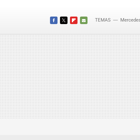
TEMAS
Mercede
FACEBOOK
TWITTER
FLIPBOARD
E-
MAIL