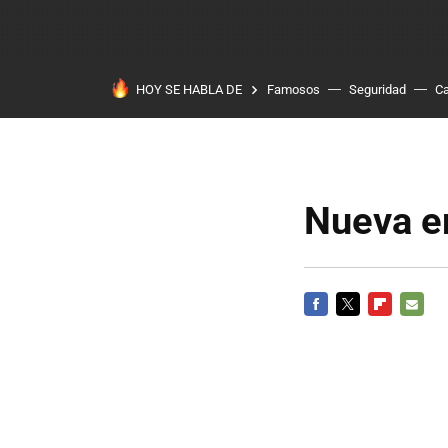
HOY SE HABLA DE
Famosos
Seguridad
Ca
Nueva e
FACEBOOK
TWITTER
FLIPBOARD
E-
MAIL