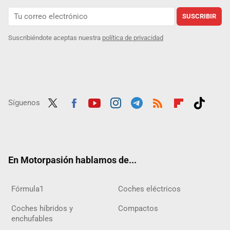
SUSCRIBIR
Suscribiéndote aceptas nuestra
política de privacidad
Síguenos
Twit
Fac
Yout
Inst
Tele
RSS
Flip
Tikt
ter
ebo
ube
agra
gra
boar
ok
ok
m
m
d
En Motorpasión hablamos de...
Fórmula1
Coches eléctricos
Coches híbridos y
Compactos
enchufables