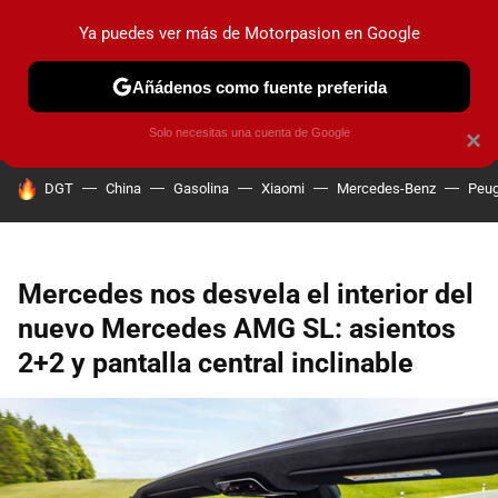
Ya puedes ver más de Motorpasion en Google
PRUEBAS
COCHES ELÉCTRICOS
OBSERVATORIO
F1
Añádenos como fuente preferida
Solo necesitas una cuenta de Google
×
HOY SE HABLA DE
DGT
China
Gasolina
Xiaomi
Mercedes-Benz
Peug
Mercedes nos desvela el interior del
nuevo Mercedes AMG SL: asientos
2+2 y pantalla central inclinable