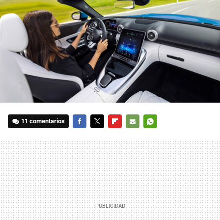
11 comentarios
FACEBOOK
TWITTER
FLIPBOARD
E-
WHATSAPP
MAIL