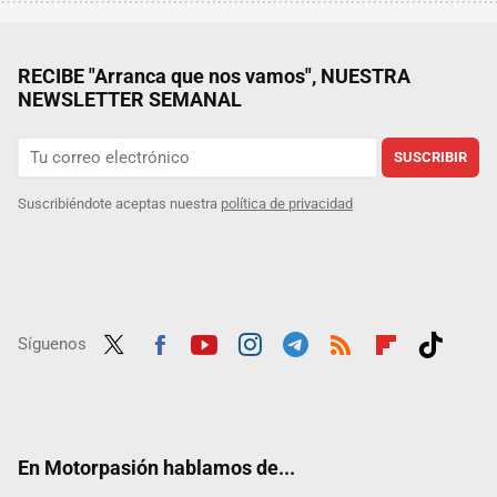
RECIBE "Arranca que nos vamos", NUESTRA
NEWSLETTER SEMANAL
SUSCRIBIR
Suscribiéndote aceptas nuestra
política de privacidad
Síguenos
Twit
Fac
Yout
Inst
Tele
RSS
Flip
Tikt
ter
ebo
ube
agra
gra
boar
ok
ok
m
m
d
En Motorpasión hablamos de...