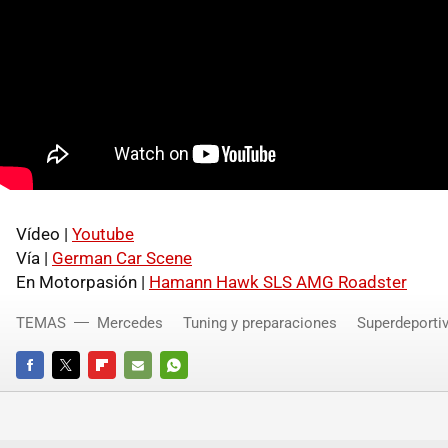
Vídeo |
Youtube
Vía |
German Car Scene
En Motorpasión |
Hamann Hawk
SLS
AMG
Roadster
TEMAS
Mercedes
Tuning y preparaciones
Superdeporti
FACEBOOK
TWITTER
FLIPBOARD
E-
WHATSAPP
MAIL