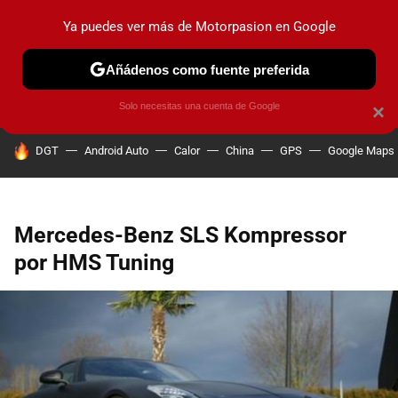
Ya puedes ver más de Motorpasion en Google
PRUEBAS
COCHES ELÉCTRICOS
OBSERVATORIO
F1
Añádenos como fuente preferida
Solo necesitas una cuenta de Google
×
HOY SE HABLA DE
DGT
Android Auto
Calor
China
GPS
Google Maps
Mercedes-Benz SLS Kompressor
por HMS Tuning