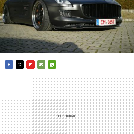
FACEBOOK
TWITTER
FLIPBOARD
E-
WHATSAPP
MAIL