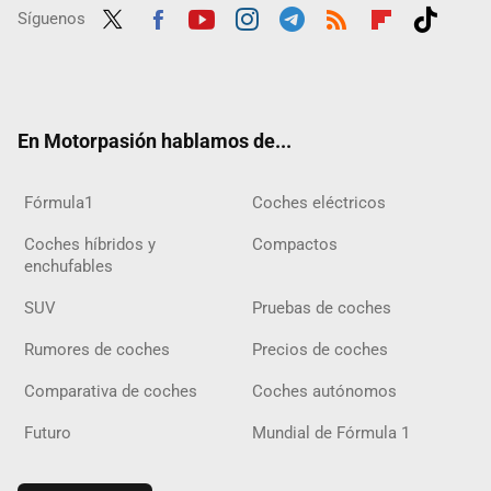
Síguenos
Twit
Fac
Yout
Inst
Tele
RSS
Flip
Tikt
ter
ebo
ube
agra
gra
boar
ok
ok
m
m
d
En Motorpasión hablamos de...
Fórmula1
Coches eléctricos
Coches híbridos y
Compactos
enchufables
SUV
Pruebas de coches
Rumores de coches
Precios de coches
Comparativa de coches
Coches autónomos
Futuro
Mundial de Fórmula 1