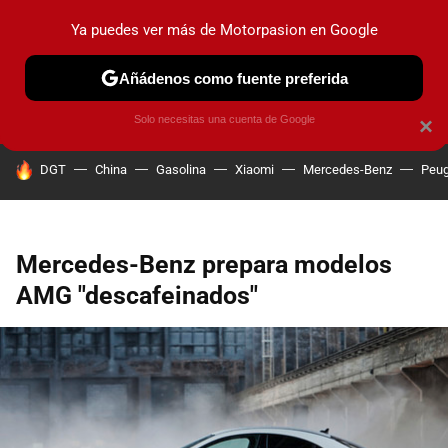
Ya puedes ver más de Motorpasion en Google
PRUEBAS
COCHES ELÉCTRICOS
OBSERVATORIO
F1
Añádenos como fuente preferida
Solo necesitas una cuenta de Google
×
HOY SE HABLA DE
DGT
China
Gasolina
Xiaomi
Mercedes-Benz
Peug
Mercedes-Benz prepara modelos
AMG "descafeinados"