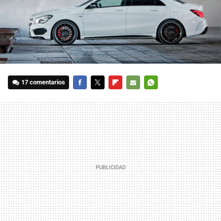
17 comentarios
FACEBOOK
TWITTER
FLIPBOARD
E-
WHATSAPP
MAIL