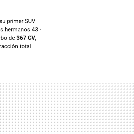
su primer SUV
us hermanos 43 -
urbo de
367 CV
,
acción total