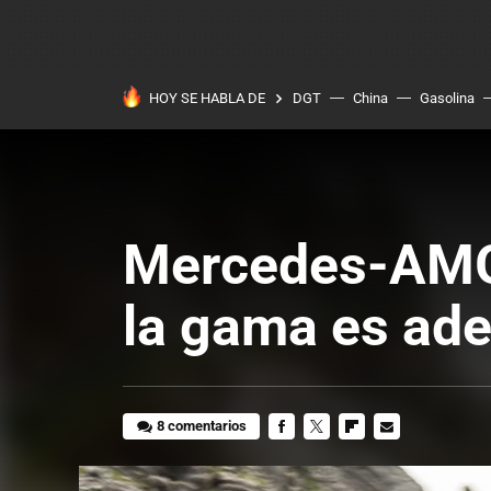
HOY SE HABLA DE
DGT
China
Gasolina
Mercedes-AMG 
la gama es ade
8 comentarios
FACEBOOK
TWITTER
FLIPBOARD
E-
MAIL