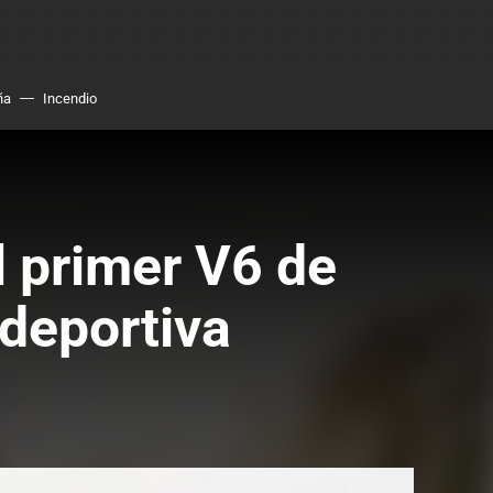
ña
Incendio
 primer V6 de
deportiva