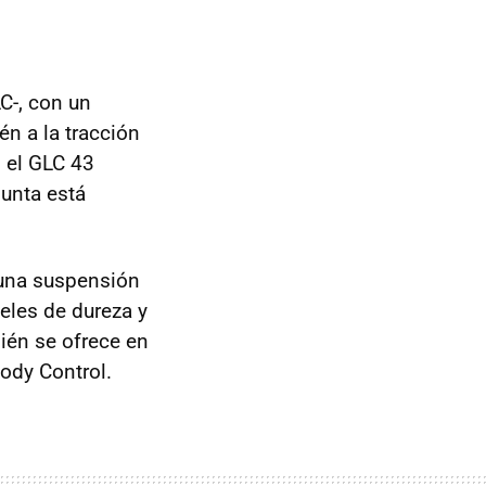
LC-, con un
én a la tracción
, el GLC 43
punta está
 una suspensión
veles de dureza y
ién se ofrece en
ody Control.