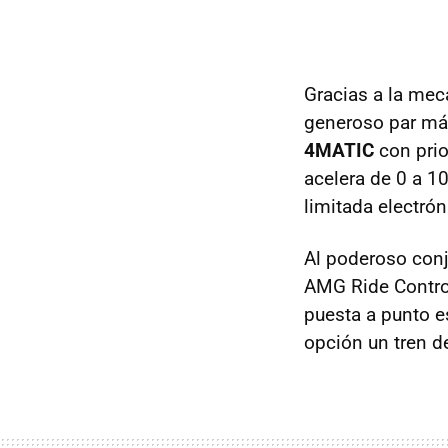
Gracias a la mecá
generoso par m
4MATIC
con prio
acelera de 0 a 
limitada electró
Al poderoso conj
AMG Ride Contro
puesta a punto e
opción un tren d