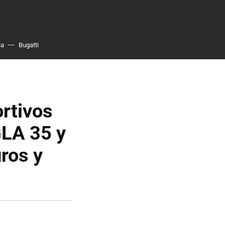
ia
Bugatti
rtivos
LA 35 y
ros y