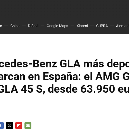
or
China
Diésel
Google Maps
Xiaomi
CUPRA
Aleman
cedes-Benz GLA más depo
rcan en España: el AMG G
GLA 45 S, desde 63.950 eu