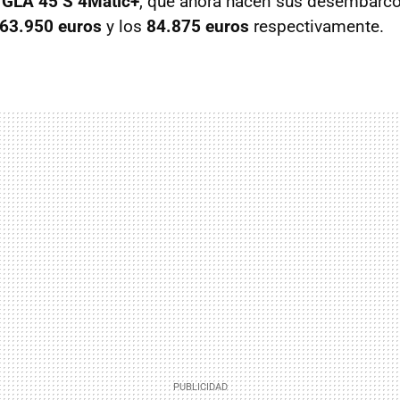
y
GLA 45 S 4Matic+
, que ahora hacen sus desembarc
63.950 euros
y los
84.875 euros
respectivamente.