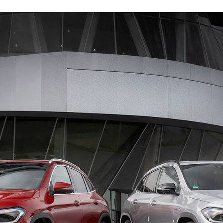
ACEBOOK
TWITTER
FLIPBOARD
E-
MAIL