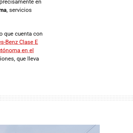
a precisamente en
oma
, servicios
lo que cuenta con
s-Benz Clase E
autónoma en el
ones, que lleva