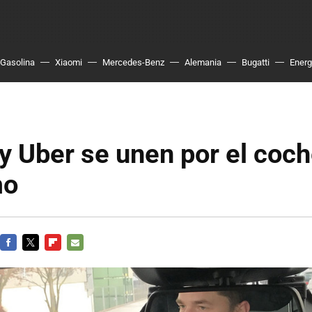
Gasolina
Xiaomi
Mercedes-Benz
Alemania
Bugatti
Energ
y Uber se unen por el coc
mo
FACEBOOK
TWITTER
FLIPBOARD
E-
MAIL