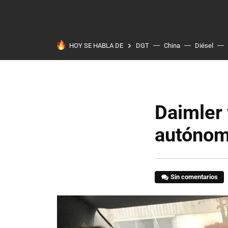
HOY SE HABLA DE
DGT
China
Diésel
Daimler 
autóno
Sin comentarios