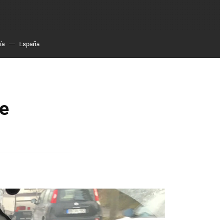
ía
España
he